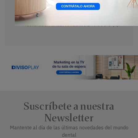
Agentes de
asesoría
.
Inversiones necesarias y cuadro de
amortización
, teniendo en cuenta que la
facturación anual ronda los 240.000 € (X).
Suscríbete a nuestra
Newsletter
Mantente al día de las últimas novedades del mundo
dental