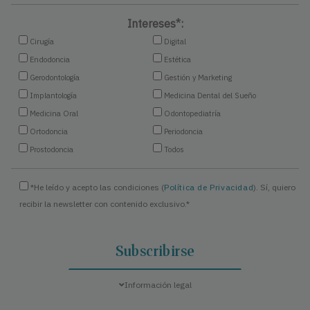
Intereses*:
Cirugía
Digital
Endodoncia
Estética
Gerodontología
Gestión y Marketing
Implantología
Medicina Dental del Sueño
Medicina Oral
Odontopediatría
Ortodoncia
Periodoncia
Prostodoncia
Todos
*He leído y acepto las condiciones (
Política de Privacidad
). Sí, quiero
recibir la newsletter con contenido exclusivo.*
Información legal