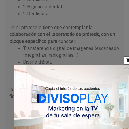
1 Higienista dental.
2 Dentistas.
En el protocolo tiene que contemplar la
colaboración con el laboratorio de prótesis, con un
bloque específico para
conocer:
Transferencia digital de imágenes (escaneado,
fotografías, radiografías…).
Diseño digital.
Pruebas.
Prótesis final.
Completa el protocolo con un
informe técnico-
financiero
sobre:
Pasos a seguir y los plazos
para integrar cada
uno de ellos.
Digitalización de la administración
de la
clínica.