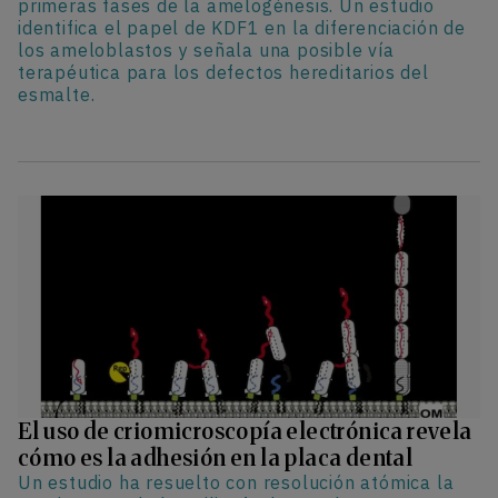
primeras fases de la amelogénesis. Un estudio
identifica el papel de KDF1 en la diferenciación de
los ameloblastos y señala una posible vía
terapéutica para los defectos hereditarios del
esmalte.
El uso de criomicroscopía electrónica revela
cómo es la adhesión en la placa dental
Un estudio ha resuelto con resolución atómica la