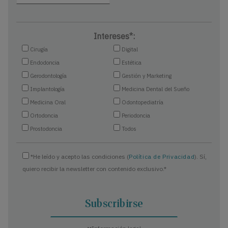
Intereses*:
Cirugía
Digital
Endodoncia
Estética
Gerodontología
Gestión y Marketing
Implantología
Medicina Dental del Sueño
Medicina Oral
Odontopediatría
Ortodoncia
Periodoncia
Prostodoncia
Todos
*He leído y acepto las condiciones (
Política de Privacidad
). Sí,
quiero recibir la newsletter con contenido exclusivo.*