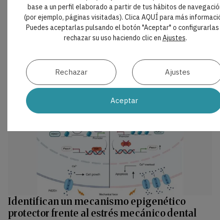
presentado un robot intraoral miniaturizado capaz
base a un perfil elaborado a partir de tus hábitos de navegació
de preparar dientes para coronas mediante
(por ejemplo, páginas visitadas). Clica AQUÍ para más informaci
planificación digital. El sistema aspira a reducir
Puedes aceptarlas pulsando el botón "Aceptar" o configurarlas
visitas clínicas y mejorar la continuidad del
rechazar su uso haciendo clic en
Ajustes
.
procedimiento restaurador en consulta
odontológica habitual.
Rechazar
Ajustes
Aceptar
Identifican un mecanismo epigenético
protector frente al estrés mecánico dental