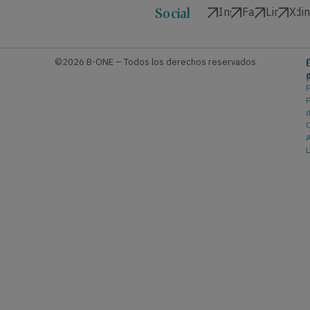
Instagram
Facebook
Linkedi
X
Social
©2026 B-ONE – Todos los derechos reservados
P
P