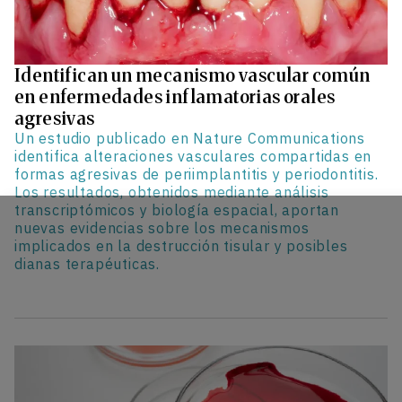
Identifican un mecanismo vascular común
en enfermedades inflamatorias orales
agresivas
Un estudio publicado en Nature Communications
identifica alteraciones vasculares compartidas en
formas agresivas de periimplantitis y periodontitis.
Los resultados, obtenidos mediante análisis
transcriptómicos y biología espacial, aportan
nuevas evidencias sobre los mecanismos
implicados en la destrucción tisular y posibles
dianas terapéuticas.