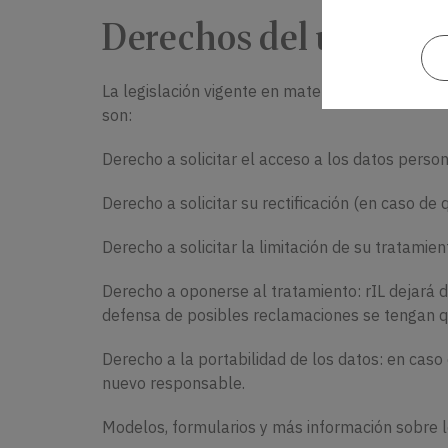
Derechos del usuario 
La legislación vigente en materia de Protecció
son:
Derecho a solicitar el acceso a los datos perso
Derecho a solicitar su rectificación (en caso de 
Derecho a solicitar la limitación de su tratami
Derecho a oponerse al tratamiento: rIL dejará de
defensa de posibles reclamaciones se tengan q
Derecho a la portabilidad de los datos: en caso 
nuevo responsable.
Modelos, formularios y más información sobre l