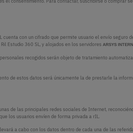
es el consentimiento. Para contactar, suscribirse o comprar se
SL cuenta con un cifrado que permite usuario el envío seguro 
Ril Estudio 360 SL, y alojados en los servidores
ARSYS INTERN
 personales recogidos serán objeto de tratamiento automatiza
iento de estos datos será únicamente la de prestarle la informa
gunas de las principales redes sociales de Internet, reconocié
que los usuarios envíen de forma privada a rIL.
 llevará a cabo con los datos dentro de cada una de las referi