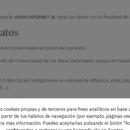
España.
trata los datos con la finalidad de 
ARSYS INTERNET SL
atos
rán conservados sin plazo de supresión.
riodo de conservación de los datos personales variará en funció
Orden Social (obligaciones en materia de afiliación, altas, baj
ad…);
les sin plazo especial)
s cookies propias y de terceros para fines analíticos en base a
ontabilidad, facturas…)
partir de tus hábitos de navegación (por ejemplo, páginas visi
ra más información. Puedes aceptarlas pulsando el botón "Ac
 de Capitales y Financiación del Terrorismo.