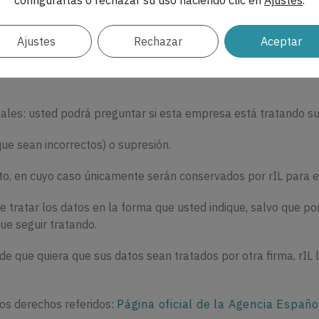
configurarlas o rechazar su uso haciendo clic en
Ajustes
.
sobre sus datos
Ajustes
Rechazar
Aceptar
n de Datos reconoce una serie de derechos que tienes sobre r
nales: usted podrá preguntar si esta empresa está tratando su
que sean incorrectos) o supresión.
ento, en cuyo caso únicamente serán conservados por rIL para e
 tratar los datos en la forma que usted indique, salvo que por 
ue seguir tratando.
de que quiera que sus datos sean tratados por otra firma, rIL le
os derechos referidos:
Página oficial de la
Agencia Españo