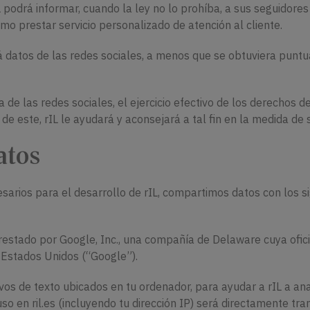
L podrá informar, cuando la ley no lo prohíba, a sus seguidores
omo prestar servicio personalizado de atención al cliente.
rá datos de las redes sociales, a menos que se obtuviera punt
 de las redes sociales, el ejercicio efectivo de los derechos 
de este, rIL le ayudará y aconsejará a tal fin en la medida de 
atos
sarios para el desarrollo de rIL, compartimos datos con los s
 prestado por Google, Inc., una compañía de Delaware cuya ofi
 Estados Unidos (“Google”).
ivos de texto ubicados en tu ordenador, para ayudar a rIL a ana
so en ril.es (incluyendo tu dirección IP) será directamente tra