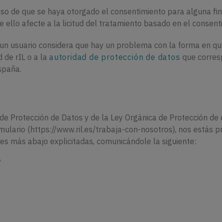
caso de que se haya otorgado el consentimiento para alguna fina
ello afecte a la licitud del tratamiento basado en el consenti
 un usuario considera que hay un problema con la forma en que
 de rIL o a la
autoridad de protección de datos
que corres
spaña.
e Protección de Datos y de la Ley Orgánica de Protección de
mulario (https://www.ril.es/trabaja-con-nosotros), nos estás 
nes más abajo explicitadas, comunicándole la siguiente:
”