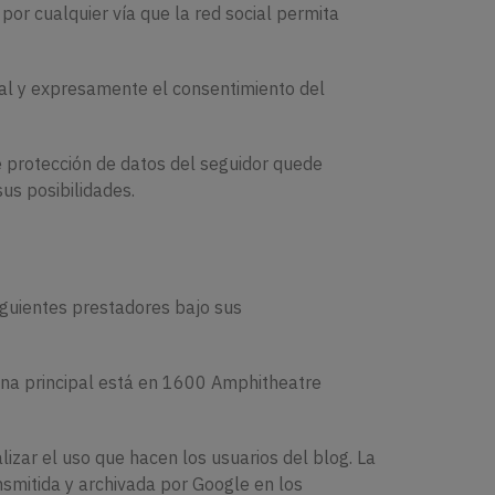
 por cualquier vía que la red social permita
ual y expresamente el consentimiento del
de protección de datos del seguidor quede
sus posibilidades.
iguientes prestadores bajo sus
cina principal está en 1600 Amphitheatre
lizar el uso que hacen los usuarios del blog. La
nsmitida y archivada por Google en los