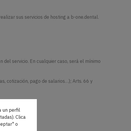
realizar sus servicios de hosting a b-one.dental.
n del servicio. En cualquier caso, será el mínimo
as, cotización, pago de salarios…); Arts. 66 y
 un perfil
tadas). Clica
eptar" o