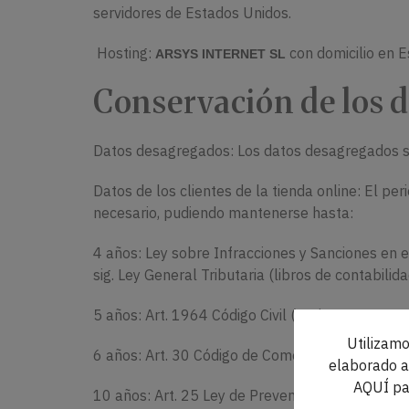
servidores de Estados Unidos.
Hosting:
con domicilio en 
ARSYS INTERNET SL
Conservación de los d
Datos desagregados: Los datos desagregados se
Datos de los clientes de la tienda online: El pe
necesario, pudiendo mantenerse hasta:
4 años: Ley sobre Infracciones y Sanciones en el 
sig. Ley General Tributaria (libros de contabilid
5 años: Art. 1964 Código Civil (acciones persona
Utilizamo
6 años: Art. 30 Código de Comercio (libros de c
elaborado a 
AQUÍ pa
10 años: Art. 25 Ley de Prevención del Blanqueo