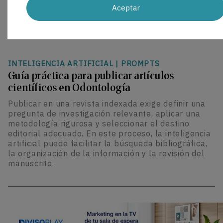
dispensación.
Aceptar
INTELIGENCIA ARTIFICIAL
|
PROMPTS
Guía práctica para publicar artículos
científicos en Odontología
Publicar en una revista indexada exige definir una
pregunta de investigación relevante, aplicar una
metodología rigurosa y seleccionar el destino
editorial adecuado. En este proceso, la inteligencia
artificial puede facilitar la búsqueda bibliográfica,
la organización de la información y la revisión del
manuscrito.