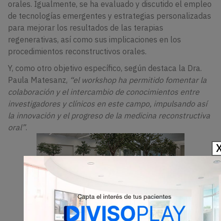
orales. Igualmente, se ha evaluado y discutido el empleo
de tecnologías emergentes y estrategias personalizadas
para mejorar los resultados de las terapias
regenerativas, así como sus implicaciones en los
procedimientos reconstructivos orales.
Y, como otro objetivo específico, según destaca la Dra.
Paula Matesanz,
“el workshop ha permitido fomentar la
colaboración y el intercambio de conocimientos entre
investigadores y clínicos en este campo, impulsando así
la innovación y el progreso de la medicina reconstructiva
oral”
.