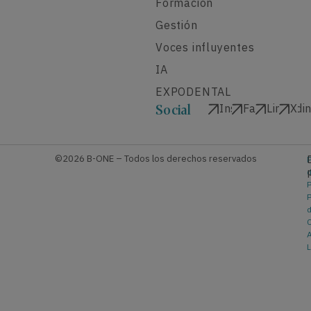
Formación
Gestión
Voces influyentes
IA
EXPODENTAL
Instagram
Facebook
Linkedi
X
Social
©2026 B-ONE – Todos los derechos reservados
P
P