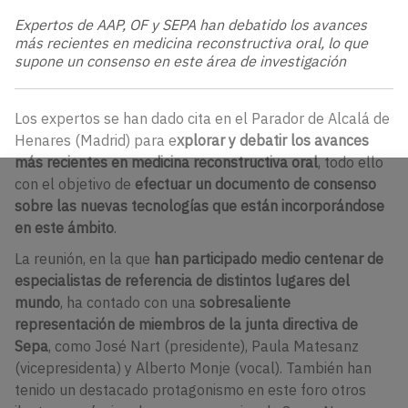
Expertos de AAP, OF y SEPA han debatido los avances
más recientes en medicina reconstructiva oral, lo que
supone un consenso en este área de investigación
Los expertos se han dado cita en el Parador de Alcalá de
Henares (Madrid) para e
xplorar y debatir los avances
más recientes en medicina reconstructiva oral
, todo ello
con el objetivo de
efectuar un documento de consenso
sobre las nuevas tecnologías que están incorporándose
en este ámbito
.
La reunión, en la que
han participado medio centenar de
especialistas de referencia de distintos lugares del
mundo
, ha contado con una
sobresaliente
representación de miembros de la junta directiva de
Sepa
, como José Nart (presidente), Paula Matesanz
(vicepresidenta) y Alberto Monje (vocal). También han
tenido un destacado protagonismo en este foro otros