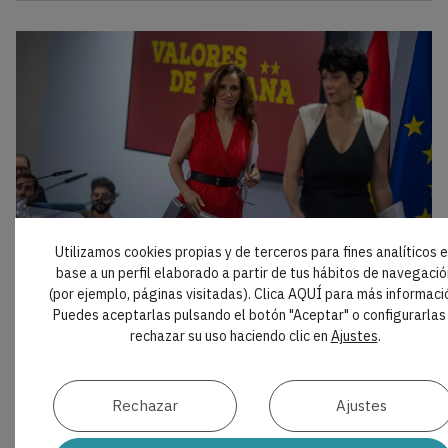
Utilizamos cookies propias y de terceros para fines analíticos 
AL DÍA
base a un perfil elaborado a partir de tus hábitos de navegació
El Gobierno propone una nueva regulación
(por ejemplo, páginas visitadas). Clica AQUÍ para más informaci
para medicamentos y productos sanitarios
Puedes aceptarlas pulsando el botón "Aceptar" o configurarlas
rechazar su uso haciendo clic en
Ajustes
.
El Consejo de Ministros ha aprobado el Proyecto de
Ley de Medicamentos y Productos Sanitarios, que
inicia ahora su tramitación parlamentaria. La
reforma actualiza el marco vigente desde 2015 e
Rechazar
Ajustes
incorpora medidas sobre innovación,
abastecimiento, financiación, prescripción y