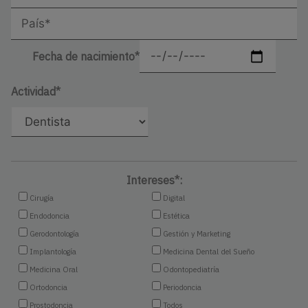
Fecha de nacimiento*
Actividad*
Intereses*:
Cirugía
Digital
Endodoncia
Estética
Gerodontología
Gestión y Marketing
Implantología
Medicina Dental del Sueño
Medicina Oral
Odontopediatría
Ortodoncia
Periodoncia
Prostodoncia
Todos