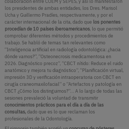
colaboración entre COEM y SEPES, y así lo manifestaron
los presidentes de ambas entidades, los Dres. Marisol
Ucha y Guillermo Pradíes, respectivamente, y por el
carácter internacional de la cita, dado que
los ponentes
procedían de 10 países iberoamericanos
, lo que permitió
comprobar diferentes métodos y procedimientos de
trabajo. Se habló de temas tan relevantes como
“
Inteligencia artificial en radiología odontológica: ¿hacia
dónde vamos?”, “
Osteonecrosis medicamentosa en
2026. Diagnóstico precoz”, “
CBCT nítido: Reduce el ruido
anatómico y mejora tu diagnóstico”, “
Planificación virtual,
impresión 3D y verificación intraoperatoria con CBCT en
cirugía craneomaxilofacial” o “
Artefactos y patología en
CBCT ¿Cómo los distinguimos?”… A lo largo de todas las
sesiones prevaleció la voluntad de transmitir
conocimientos prácticos para el día a día de las
consultas,
dado que es lo que reclaman los
profesionales de la Odontología.
El simposio también acogió un
concurso de pósteres,