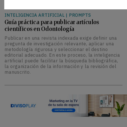
INTELIGENCIA ARTIFICIAL
|
PROMPTS
Guía práctica para publicar artículos
científicos en Odontología
Publicar en una revista indexada exige definir una
pregunta de investigación relevante, aplicar una
metodología rigurosa y seleccionar el destino
editorial adecuado. En este proceso, la inteligencia
artificial puede facilitar la búsqueda bibliográfica,
la organización de la información y la revisión del
manuscrito.