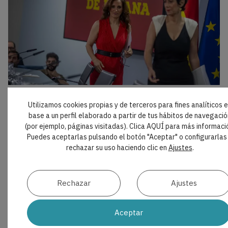
AL DÍA
Utilizamos cookies propias y de terceros para fines analíticos 
El Gobierno propone una nueva regulación
base a un perfil elaborado a partir de tus hábitos de navegació
para medicamentos y productos sanitarios
(por ejemplo, páginas visitadas). Clica AQUÍ para más informaci
El Consejo de Ministros ha aprobado el Proyecto de
Puedes aceptarlas pulsando el botón "Aceptar" o configurarlas
Ley de Medicamentos y Productos Sanitarios, que
rechazar su uso haciendo clic en
Ajustes
.
inicia ahora su tramitación parlamentaria. La
reforma actualiza el marco vigente desde 2015 e
incorpora medidas sobre innovación,
Rechazar
Ajustes
abastecimiento, financiación, prescripción y
dispensación.
Aceptar