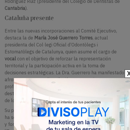
Rodríguez Ruiz (presidente del Colegio de Dentistas de
Cantabria
)
.
Cataluña presente
Entre las nuevas incorporaciones al Comité Ejecutivo,
destaca la de
María José Guerrero Torres
, actual
presidenta del
Col·legi Oficial d’Odontòlegs i
Estomatòlegs de Catalunya
, quien asume el cargo de
vocal
con el objetivo de reforzar la representación
territorial y la participación activa en la toma de
decisiones estratégicas. La Dra. Guerrero ha manifestado
afrontar esta etapa “con ilusión, compromiso y un
profundo sentido de responsabilidad hacia la profesión”,
destacando la importancia de trasladar las necesidades
de los profesionales a los órganos de decisión estatales.
Su participación en el Comité Ejecutivo permitirá, según
ha señalado, fortalecer
la voz de la odontología catalana
y fomentar la colaboración entre colegios profesionales.