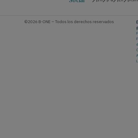
Social
©2026 B-ONE – Todos los derechos reservados
P
P