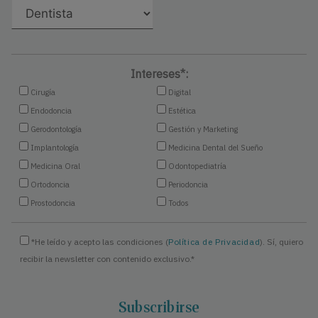
Intereses*:
Cirugía
Digital
Endodoncia
Estética
Gerodontología
Gestión y Marketing
Implantología
Medicina Dental del Sueño
Medicina Oral
Odontopediatría
Ortodoncia
Periodoncia
Prostodoncia
Todos
*He leído y acepto las condiciones (
Política de Privacidad
). Sí, quiero
recibir la newsletter con contenido exclusivo.*