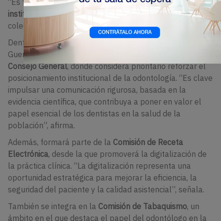
“Es fundamental impulsar una mayor
coordinación
institucional y compartir experiencias
para avanzar como
colectivo”, subraya.
Dentro de sus nuevas responsabilidades, la Dra.
Guerrero se incorpora a la
Comisión de Comunicación del
Consejo General
, donde considera prioritario reforzar el
posicionamiento institucional de la odontología. “Es clave
impulsar una comunicación rigurosa, basada en la
evidencia científica, que contribuya a poner en valor el
papel esencial de los dentistas en la salud de la
población”, afirma.
Además, formará parte de la
Comisión de Receta
Electrónica
, desde la que promoverá la digitalización de
la práctica clínica. “La digitalización representa una
oportunidad estratégica para mejorar la eficiencia, la
seguridad del paciente y la calidad asistencial”, señala.
También se integra en la
Comisión de Tabaquismo
, un
ámbito en el que destaca el papel del odontólogo en la