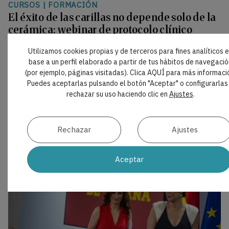
CURSOS
|
FORMACIÓN
El éxito de las carillas no depende solo de la
cerámica: webinar de protocolo clínico
El próximo 30 de septiembre, Solventum
Utilizamos cookies propias y de terceros para fines analíticos 
organizará un webinar impartido por la Dra. Eva
base a un perfil elaborado a partir de tus hábitos de navegació
Berroeta sobre el abordaje clínico de las carillas
(por ejemplo, páginas visitadas). Clica AQUÍ para más informaci
cerámicas adhesivas. La sesión revisará, de forma
Puedes aceptarlas pulsando el botón "Aceptar" o configurarlas
estructurada, la selección del caso, la preparación
rechazar su uso haciendo clic en
Ajustes
.
dental y el cementado para optimizar la
predictibilidad y durabilidad de los resultados
estéticos.
Rechazar
Ajustes
Aceptar