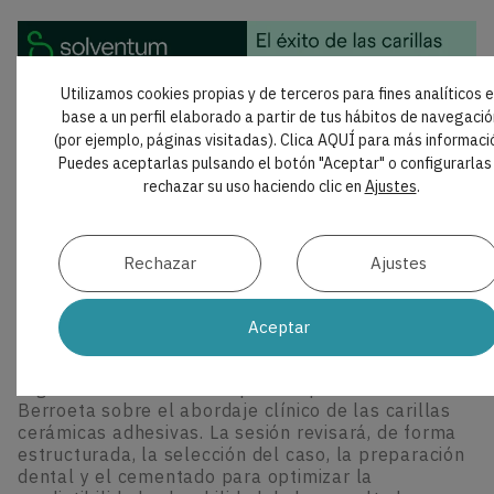
Utilizamos cookies propias y de terceros para fines analíticos 
base a un perfil elaborado a partir de tus hábitos de navegació
(por ejemplo, páginas visitadas). Clica AQUÍ para más informaci
Puedes aceptarlas pulsando el botón "Aceptar" o configurarlas
rechazar su uso haciendo clic en
Ajustes
.
Rechazar
Ajustes
CURSOS
|
FORMACIÓN
El éxito de las carillas no depende solo de la
Aceptar
cerámica: webinar de protocolo clínico
El próximo 30 de septiembre, Solventum
organizará un webinar impartido por la Dra. Eva
Berroeta sobre el abordaje clínico de las carillas
cerámicas adhesivas. La sesión revisará, de forma
estructurada, la selección del caso, la preparación
dental y el cementado para optimizar la