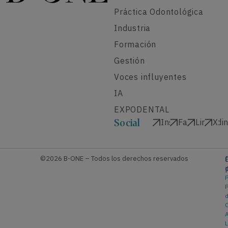
Práctica Odontológica
Industria
Formación
Gestión
Voces influyentes
IA
EXPODENTAL
Instagram
Facebook
Linkedi
X
Social
©2026 B-ONE – Todos los derechos reservados
P
P