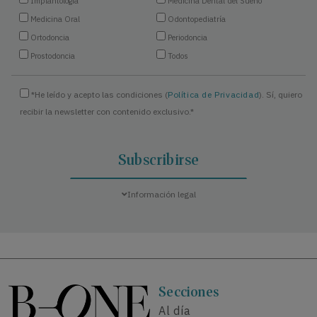
Implantología
Medicina Dental del Sueño
Medicina Oral
Odontopediatría
Ortodoncia
Periodoncia
Prostodoncia
Todos
*He leído y acepto las condiciones (
Política de Privacidad
). Sí, quiero
recibir la newsletter con contenido exclusivo.*
Información legal
Secciones
Al día