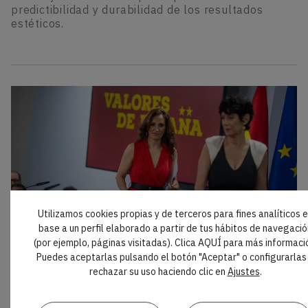
predictibilidad y durabilidad de los resultados
estéticos.
Utilizamos cookies propias y de terceros para fines analíticos 
base a un perfil elaborado a partir de tus hábitos de navegació
(por ejemplo, páginas visitadas). Clica AQUÍ para más informaci
AL DÍA
Puedes aceptarlas pulsando el botón "Aceptar" o configurarlas
El Gobierno propone una nueva regulación
rechazar su uso haciendo clic en
Ajustes
.
para medicamentos y productos sanitarios
El Consejo de Ministros ha aprobado el Proyecto de