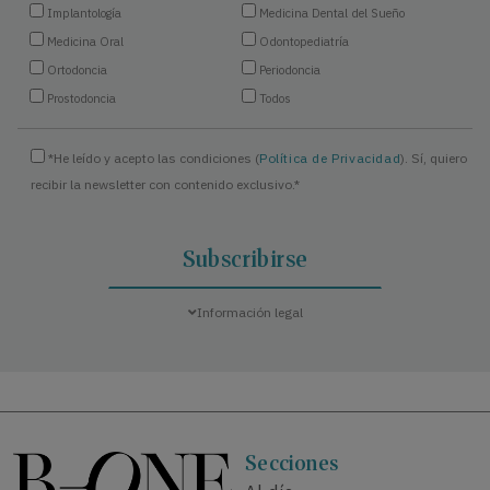
Implantología
Medicina Dental del Sueño
Medicina Oral
Odontopediatría
Ortodoncia
Periodoncia
Prostodoncia
Todos
*He leído y acepto las condiciones (
Política de Privacidad
). Sí, quiero
recibir la newsletter con contenido exclusivo.*
Información legal
Secciones