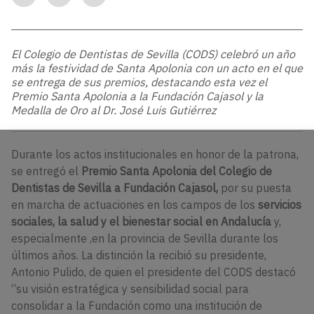
El Colegio de Dentistas de Sevilla (CODS) celebró un año
más la festividad de Santa Apolonia con un acto en el que
se entrega de sus premios, destacando esta vez el
Premio Santa Apolonia a la Fundación Cajasol y la
Medalla de Oro al Dr. José Luis Gutiérrez
Durante los actos institucionales en honor de la patrona,
se entregó el
Premio Santa Apolonia del Colegio de
Dentistas de Sevilla a
Fundación Cajasol,
por su puesta
en marcha de actuaciones en los campos de los
servicios
sociales, la salud y el bienestar social en Andalucía
y,
especialmente ,en la provincia de Sevilla durante los
últimos años. La distinción la recibió su presidente,
Antonio Pulido, de quien el presidente del CODS destacó
“su visión estratégica y sensibilidad social para
consolidar a la Fundación como una institución de