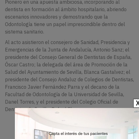
Pionero en una apuesta ambiciosa, incorporando al
dentista en formación al ámbito hospitalario, abriendo
escenarios innovadores y demostrando que la
Odontología tiene un papel imprescindible dentro del
sistema sanitario.
Al acto asistieron el consejero de Sanidad, Presidencia y
Emergencias de la Junta de Andalucía, Antonio Sanz; el
presidente del Consejo General de Dentistas de España,
Óscar Castro; la delegada del área de Promoción de la
Salud del Ayuntamiento de Sevilla, Blanca Gastalvez; el
presidente del Consejo Andaluz de Colegios de Dentistas,
Francisco Javier Fernández Parra y el decano de la
Facultad de Odontología de la Universidad de Sevilla,
Danel Torres, y el presidente del Colegio Oficial de
Dentistas de Sevilla, Rafael Flores.