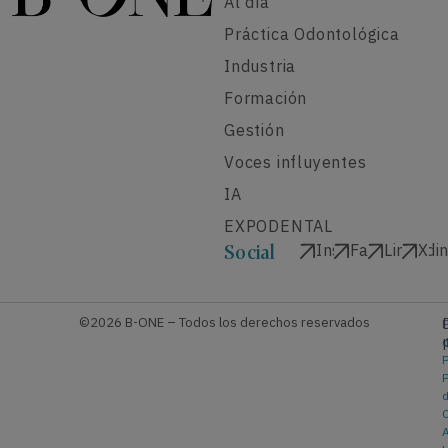
Al día
Práctica Odontológica
Industria
Formación
Gestión
Voces influyentes
IA
EXPODENTAL
Instagram
Facebook
Linkedi
X
Social
©2026 B-ONE – Todos los derechos reservados
P
P