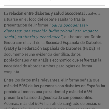
La
relación entre diabetes y salud bucodental
vuelve a
situarse en el foco del debate sanitario tras la
presentación del informe
“Salud bucodental y
diabetes: una relación bidireccional con impacto
social, sanitario y económico”
, elaborado por
Donte
Group
con el aval de la
Sociedad Española de Diabetes
(SED) y la Federación Española de Diabetes (FEDE)
. El
documento reúne evidencia científica, datos
poblacionales y un análisis económico que refuerzan la
necesidad de abordar ambas patologías de forma
conjunta.
Entre los datos más relevantes, el informe señala que
más del 50% de las personas con diabetes en España ha
perdido al menos una pieza dental y más del 66%
presenta o ha sido diagnosticado con periodontitis
.
Además, más del 60% ha sufrido sangrado de encías en