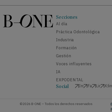
Secciones
Al día
Práctica Odontológica
Industria
Formación
Gestión
Voces influyentes
IA
EXPODENTAL
Instagram
Facebook
Linkedi
X
Social
©2026 B-ONE – Todos los derechos reservados
P