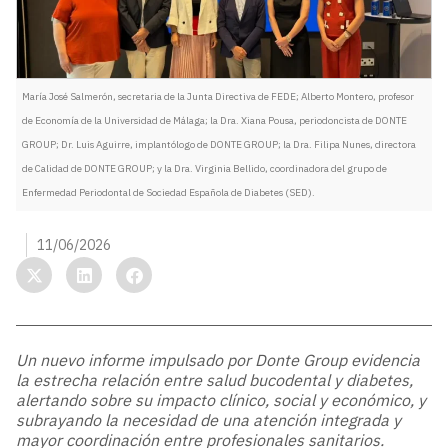
María José Salmerón, secretaria de la Junta Directiva de FEDE; Alberto Montero, profesor
de Economía de la Universidad de Málaga; la Dra. Xiana Pousa, periodoncista de DONTE
GROUP; Dr. Luis Aguirre, implantólogo de DONTE GROUP; la Dra. Filipa Nunes, directora
de Calidad de DONTE GROUP; y la Dra. Virginia Bellido, coordinadora del grupo de
Enfermedad Periodontal de Sociedad Española de Diabetes (SED).
11/06/2026
Un nuevo informe impulsado por Donte Group evidencia
la estrecha relación entre salud bucodental y diabetes,
alertando sobre su impacto clínico, social y económico, y
subrayando la necesidad de una atención integrada y
mayor coordinación entre profesionales sanitarios.