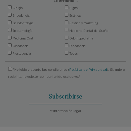
Intereses*:
Cirugía
Digital
Endodoncia
Estética
Gerodontología
Gestión y Marketing
Implantología
Medicina Dental del Sueño
Medicina Oral
Odontopediatría
Ortodoncia
Periodoncia
Prostodoncia
Todos
*He leído y acepto las condiciones (
Política de Privacidad
). Sí, quiero
recibir la newsletter con contenido exclusivo.*
Información legal