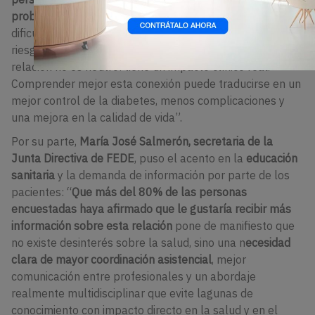
probabilidades de desarrollar periodontitis
, lo que puede
dificultar el control de la enfermedad y aumentar el
riesgo de complicaciones. El desconocimiento de esta
relación no es neutro: tiene un impacto clínico real.
Comprender mejor esta conexión puede traducirse en un
mejor control de la diabetes, menos complicaciones y
una mejora en la calidad de vida”.
Por su parte,
María José Salmerón, secretaria de la
Junta Directiva de FEDE
, puso el acento en la
educación
sanitaria
y la demanda de información por parte de los
pacientes: “
Que más del 80% de las personas
encuestadas haya afirmado que le gustaría recibir más
información sobre esta relación
pone de manifiesto que
no existe desinterés sobre la salud, sino una n
ecesidad
clara de mayor coordinación asistencial
, mejor
comunicación entre profesionales y un abordaje
realmente multidisciplinar que evite lagunas de
conocimiento con impacto directo en la salud y en el