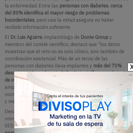
la enfermedad. Entre las
personas con diabetes
,
cerca
del 80% identifica el mayor riesgo de problemas
bucodentales
, pero casi la mitad asegura no haber
recibido información suficiente.
El
Dr. Luis Aguirre
, implantólogo de
Donte Group
y
miembro del comité científico, destacó que “los datos
muestran que el reto no es solo clínico, sino también de
coordinación asistencial. Más de un tercio de las
personas con diabetes lleva implantes y
más del 70%
desconoce cómo el control glucémico influye en el riesgo
de infección o fracaso del implante
. Esto evidencia un
amplio margen de mejora, donde la clave radica en la
coordinación: protocolos compartidos, información clara
y mensajes homogéneos entre medicina y odontología”.
Desde el ámbito médico, la
Dra. Virginia Bellido
,
coordinadora del grupo de Enfermedad Periodontal de la
SED, insistió en la importancia de la información: “
Las
personas con diabetes tienen hasta tres veces más