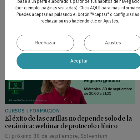
base a un perfil elaborado a partir de tus hábitos de navegació
(por ejemplo, páginas visitadas). Clica AQUÍ para más informaci
Puedes aceptarlas pulsando el botón "Aceptar" o configurarlas
rechazar su uso haciendo clic en
Ajustes
.
Rechazar
Ajustes
Aceptar
CURSOS
|
FORMACIÓN
El éxito de las carillas no depende solo de la
cerámica: webinar de protocolo clínico
El próximo 30 de septiembre, Solventum