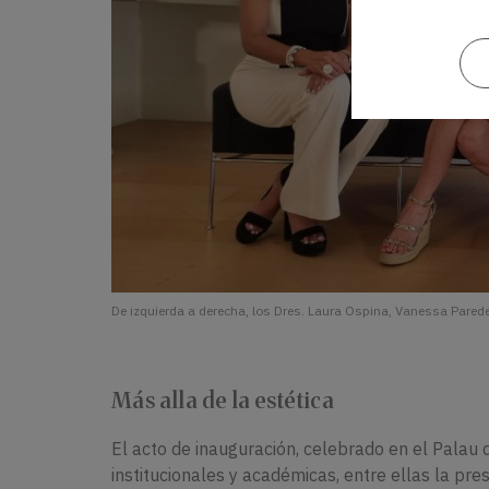
De izquierda a derecha, los Dres. Laura Ospina, Vanessa Parede
Más alla de la estética
El acto de inauguración, celebrado en el Palau
institucionales y académicas, entre ellas la pre