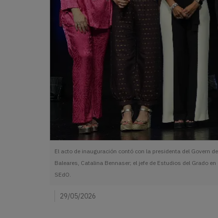
El acto de inauguración contó con la presidenta del Govern de 
Baleares, Catalina Bennaser; el jefe de Estudios del Grado e
SEdO.
29/05/2026