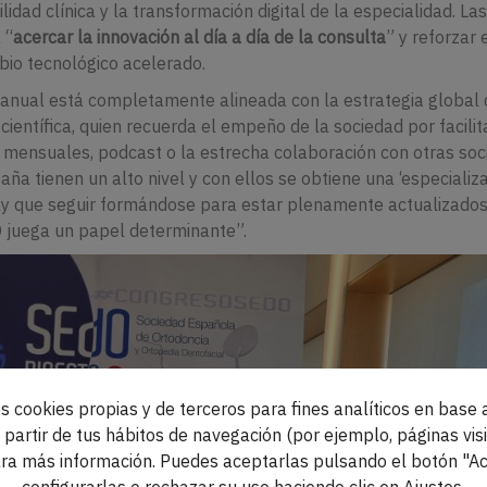
dad clínica y la transformación digital de la especialidad. Las
 “
acercar la innovación al día a día de la consulta
” y reforzar 
bio tecnológico acelerado.
n anual está completamente alineada con la estrategia global
 científica, quien recuerda el empeño de la sociedad por facilit
 mensuales, podcast o la estrecha colaboración con otras so
aña tienen un alto nivel y con ellos se obtiene una ‘especializa
ay que seguir formándose para estar plenamente actualizados 
O juega un papel determinante”.
s cookies propias y de terceros para fines analíticos en base a
partir de tus hábitos de navegación (por ejemplo, páginas visi
ra más información. Puedes aceptarlas pulsando el botón "Ac