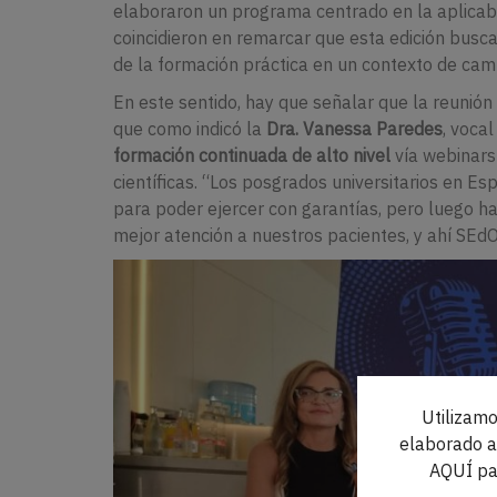
elaboraron un programa centrado en la aplicabili
coincidieron en remarcar que esta edición busca
de la formación práctica en un contexto de cam
En este sentido, hay que señalar que la reunió
que como indicó la
Dra. Vanessa Paredes
, vocal
formación continuada de alto nivel
vía webinars
científicas. “Los posgrados universitarios en Esp
para poder ejercer con garantías, pero luego h
mejor atención a nuestros pacientes, y ahí SEd
Utilizamo
elaborado a 
AQUÍ pa