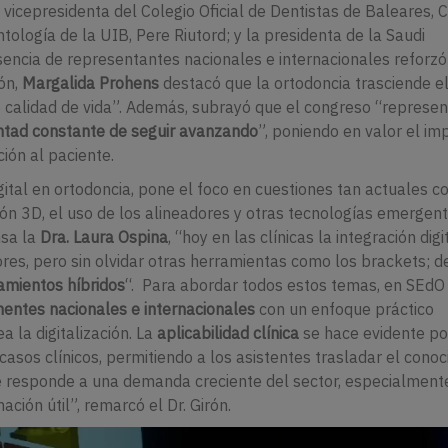
vicepresidenta del Colegio Oficial de Dentistas de Baleares, C
ología de la UIB, Pere Riutord; y la presidenta de la Saudi
encia de representantes nacionales e internacionales reforzó
ión,
Margalida Prohens
destacó que la ortodoncia trasciende e
e calidad de vida”. Además, subrayó que el congreso “represe
luntad constante de seguir avanzando
”, poniendo en valor el im
ción al paciente.
igital en ortodoncia, pone el foco en cuestiones tan actuales c
cación 3D, el uso de los alineadores y otras tecnologías emergen
nsa la
Dra. Laura Ospina
, “hoy en las clínicas la integración digi
res, pero sin olvidar otras herramientas como los brackets; d
amientos híbridos
“. Para abordar todos estos temas, en SEdO
nentes nacionales e internacionales
con un enfoque práctico
 la digitalización. La
aplicabilidad clínica
se hace evidente po
 casos clínicos, permitiendo a los asistentes trasladar el cono
ue responde a una demanda creciente del sector, especialment
ción útil”, remarcó el Dr. Girón.