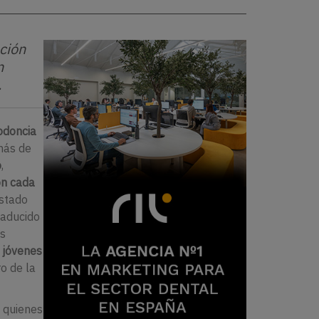
ción
n
.
odoncia
 más de
o
,
on cada
ostado
raducido
os
jóvenes
ro de la
, quienes