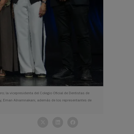
o; la vicepresidenta del Colegio Oficial de Dentistas de
ciety, Eman Alnamnakani, además de los representantes de