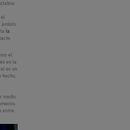
atalina
 el
l ámbito
nta
la
pacto
omo el
tes en la
tal es un
e hecho,
r medio
cimiento
e entre