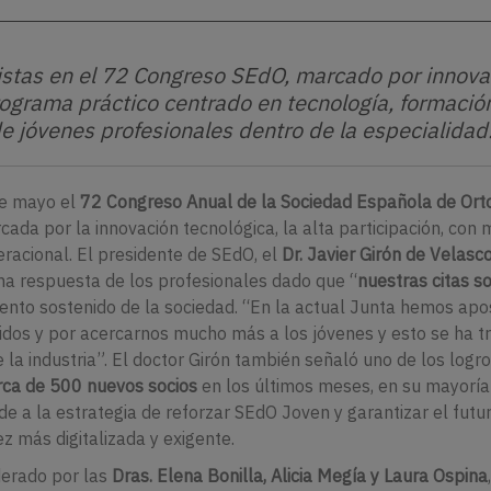
stas en el 72 Congreso SEdO, marcado por innova
programa práctico centrado en tecnología, formació
e jóvenes profesionales dentro de la especialidad
de mayo el
72 Congreso Anual de la Sociedad Española de Ort
rcada por la innovación tecnológica, la alta participación, con
eracional. El presidente de SEdO, el
Dr. Javier Girón de Velasc
ena respuesta de los profesionales dado que “
nuestras citas s
iento sostenido de la sociedad. “En la actual Junta hemos ap
ucidos y por acercarnos mucho más a los jóvenes y esto se ha t
la industria”. El doctor Girón también señaló uno de los logr
ca de 500 nuevos socios
en los últimos meses, en su mayoría
nde a la estrategia de reforzar SEdO Joven y garantizar el futu
z más digitalizada y exigente.
derado por las
Dras. Elena Bonilla, Alicia Megía y Laura Ospina