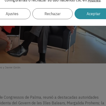
configurarlas o rechazar su uso haciendo clic en
Ajustes
.
Ajustes
Rechazar
Aceptar
s y Javier Girón.
 de Congressos de Palma, reunió a destacadas autoridades
sidenta del Govern de les Illes Balears, Margalida Prohens; la