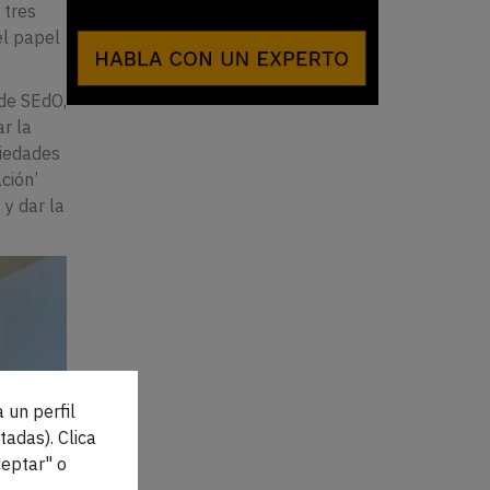
 tres
el papel
 de SEdO,
ar la
ciedades
ción’
y dar la
 un perfil
tadas). Clica
eptar" o