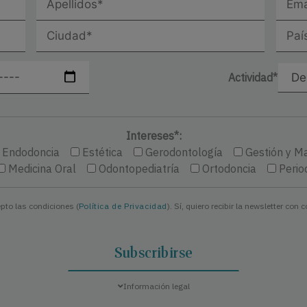
Actividad*
Intereses*:
Endodoncia
Estética
Gerodontología
Gestión y M
Medicina Oral
Odontopediatría
Ortodoncia
Perio
epto las condiciones (
Política de Privacidad
). Sí, quiero recibir la newsletter con 
Información legal