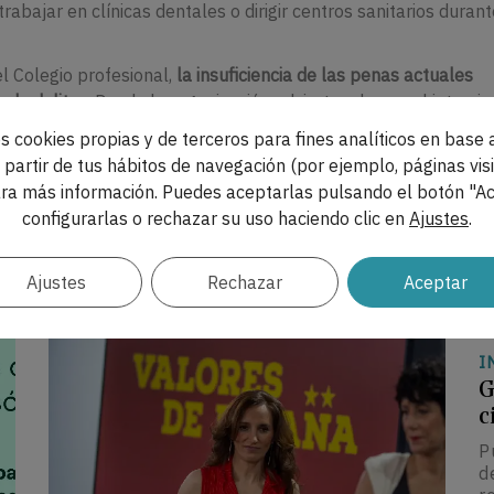
trabajar en clínicas dentales o dirigir centros sanitarios durant
l Colegio profesional,
la insuficiencia de las penas actuales
 de delitos
. Desde la organización advierten de que el intrusi
onales cualificados, sino que supone un riesgo directo para la 
s cookies propias y de terceros para fines analíticos en base a
ocen que están siendo atendidos por personas no capacitadas
partir de tus hábitos de navegación (por ejemplo, páginas visi
ra más información. Puedes aceptarlas pulsando el botón "Ac
mpulsará nuevas iniciativas para promover una reforma legisl
configurarlas o rechazar su uso haciendo clic en
Ajustes
.
itario
, con el objetivo de reforzar la protección de los ciudada
Ajustes
Rechazar
Aceptar
I
G
c
P
d