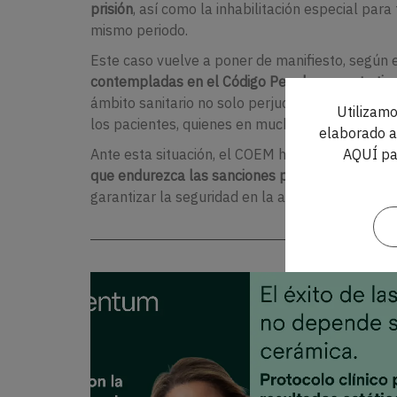
prisión
, así como la inhabilitación especial para 
mismo periodo.
Este caso vuelve a poner de manifiesto, según e
contempladas en el Código Penal para este tipo
ámbito sanitario no solo perjudica a los profesi
Utilizamo
los pacientes, quienes en muchos casos descon
elaborado a 
AQUÍ pa
Ante esta situación, el COEM ha
anunciado que i
que endurezca las sanciones por intrusismo san
garantizar la seguridad en la atención médica.