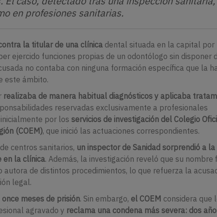
. El caso, detectado tras una inspección sanitaria,
mo en profesiones sanitarias.
contra la titular de una clínica
dental situada en la capital por
aber ejercido funciones propias de un odontólogo sin disponer 
 acusada no contaba con ninguna formación específica que la ha
e este ámbito.
r
realizaba de manera habitual diagnósticos y aplicaba tratam
sponsabilidades reservadas exclusivamente a profesionales
inicialmente por los
servicios de investigación del Colegio Ofic
egión (COEM)
, que inició las actuaciones correspondientes.
de centros sanitarios,
un inspector de Sanidad sorprendió a la
en la clínica
. Además, la investigación reveló que su nombre 
o autora de distintos procedimientos, lo que refuerza la acusa
ión legal.
e once meses de prisión
. Sin embargo,
el COEM
considera que 
fesional agravado y
reclama una condena más severa: dos año