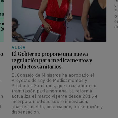
r
y
E
p
o
d
AL DÍA
lo
El Gobierno propone una nueva
regulación para medicamentos y
productos sanitarios
El Consejo de Ministros ha aprobado el
.
Proyecto de Ley de Medicamentos y
Productos Sanitarios, que inicia ahora su
tramitación parlamentaria. La reforma
ón
actualiza el marco vigente desde 2015 e
incorpora medidas sobre innovación,
d
abastecimiento, financiación, prescripción y
dispensación.