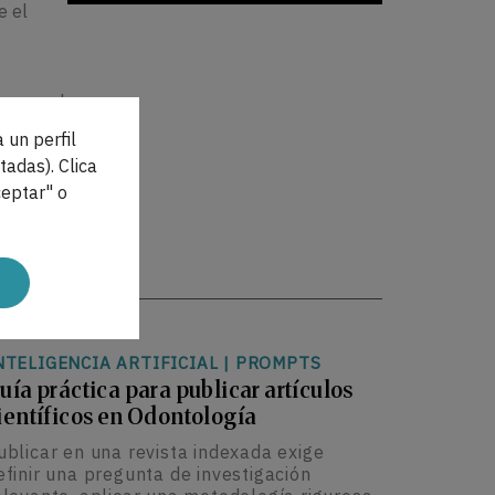
e el
smo en el
salud de
 un perfil
.
tadas). Clica
eptar" o
ativa
nos y
NTELIGENCIA ARTIFICIAL
|
PROMPTS
uía práctica para publicar artículos
ientíficos en Odontología
ublicar en una revista indexada exige
efinir una pregunta de investigación