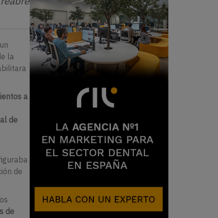
 reabre
 un
de la
bilitara
ientos a
ial de
figuraba
ción de
los
s de