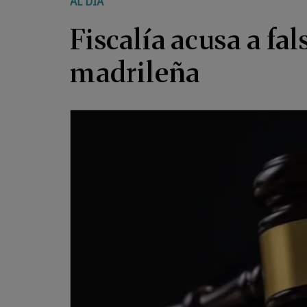
AL DÍA
Fiscalía acusa a fa
madrileña