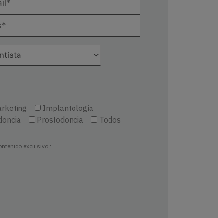
arketing
Implantología
doncia
Prostodoncia
Todos
contenido exclusivo.*