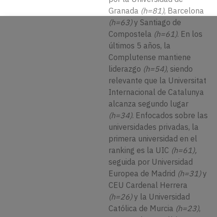
Granada
(h=81)
, Barcelona
(h=63)
y Santiago de
Compostela
(h=61)
. En los
últimos 5 años, la
Complutense mantiene
liderazgo
(h=54)
, siendo
relevante que la Universitat
Internacional de Catalunya
alcanza segundo lugar
(h=34)
. Enfocados sobre las
universidades privadas, la
primera universidad en el
ranking es la UIC
(h=61),
seguida por Universidad
Europea de Madrid
(h=31)
y
CEU Cardenal Herrera
(h=26)
y la Universidad
Católica de Murcia
(h=23)
,