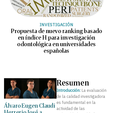
INVESTIGACIÓN
Propuesta de nuevo ranking basado
en índice H para investigación
odontológica en universidades
españolas
Resumen
Introducción:
La evaluación
de la calidad investigadora
es fundamental en la
Álvaro
Eugen
Claudi
actividad de las
Herrer
io José
a