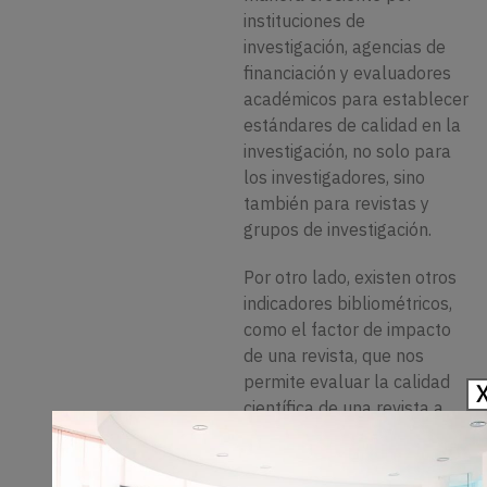
instituciones de
investigación, agencias de
financiación y evaluadores
académicos para establecer
estándares de calidad en la
investigación, no solo para
los investigadores, sino
también para revistas y
grupos de investigación.
Por otro lado, existen otros
indicadores bibliométricos,
como el factor de impacto
de una revista, que nos
permite evaluar la calidad
científica de una revista a
partir de una cita recibida
por sus publicaciones. El
factor de impacto