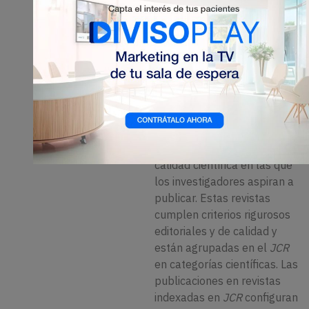
1
propuesto por Garfield
se
usa para establecer una
base de datos de revistas de
calidad llamada
Journal
Citation Report (JCR)
que
2
se ha convertido en un
estándar de referencia en la
comunidad científica para el
conjunto de revistas de
calidad científica en las que
los investigadores aspiran a
publicar. Estas revistas
cumplen criterios rigurosos
editoriales y de calidad y
están agrupadas en el
JCR
en categorías científicas. Las
publicaciones en revistas
indexadas en
JCR
configuran