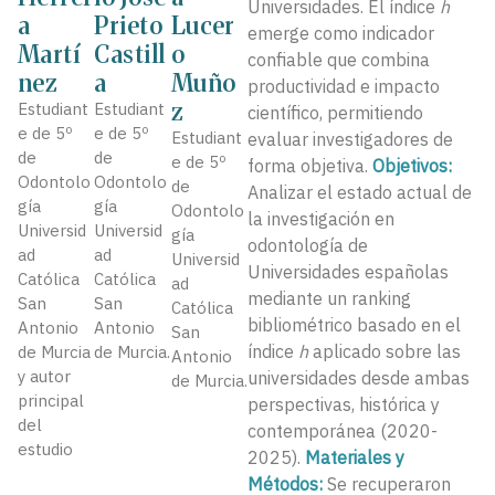
Universidades. El índice
h
a
Prieto
Lucer
emerge como indicador
Martí
Castill
o
confiable que combina
nez
a
Muño
productividad e impacto
z
Estudiant
Estudiant
científico, permitiendo
e de 5º
e de 5º
Estudiant
evaluar investigadores de
de
de
e de 5º
forma objetiva.
Objetivos:
Odontolo
Odontolo
de
Analizar el estado actual de
gía
gía
Odontolo
la investigación en
Universid
Universid
gía
odontología de
ad
ad
Universid
Universidades españolas
Católica
Católica
ad
mediante un ranking
San
San
Católica
bibliométrico basado en el
Antonio
Antonio
San
índice
h
aplicado sobre las
de Murcia
de Murcia.
Antonio
y autor
universidades desde ambas
de Murcia.
principal
perspectivas, histórica y
del
contemporánea (2020-
estudio
2025).
Materiales y
Métodos:
Se recuperaron