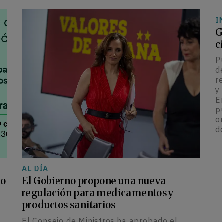
I
G
c
P
d
r
y
E
p
o
d
AL DÍA
lo
El Gobierno propone una nueva
regulación para medicamentos y
productos sanitarios
El Consejo de Ministros ha aprobado el