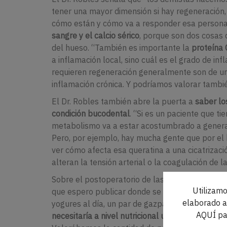
tener una mayor dimensión si hay regeneración, 
cómo están y cómo va a responder esa persona”.
sangre y el calcio sérico
, porque son dos cosas
del hueso. “También es importante la
proteína 
a inflamación local, sino cuál es el grado de in
requieren regeneración generalmente son de u
inflamación crónica. Y podríamos valorar tamb
El Dr. Robles también abre la puerta a
saber lo
condición bucodental
. “Si es un paciente que t
metabolismo va a estar acostumbrado a generar 
Pero, por ejemplo, hay mucha gente que por el
ver cómo afecta esa queratina a una cicatrizaci
alteran la tensión arterial o la coagulación de l
Sobre el postoperatorio de las cirugías bucal
Utilizamo
que espero publicar donde se compara el
valor
elaborado a 
yogures al día, un par de gazpachos, un puré de
AQUÍ pa
necesitaría a nivel nutricional un paciente que 