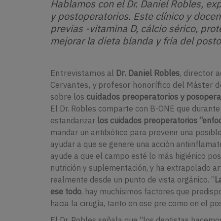
Hablamos con el Dr. Daniel Robles, exp
y postoperatorios. Este clínico y docen
previas -vitamina D, cálcio sérico, pr
mejorar la dieta blanda y fría del post
Entrevistamos al
Dr. Daniel Robles
, director
Cervantes, y profesor honorífico del Máster d
sobre los
cuidados preoperatorios y posoperat
El Dr. Robles comparte con B-ONE que durante 
estandarizar
los cuidados preoperatorios “enfo
mandar un antibiótico para prevenir una posibl
ayudar a que se genere una acción antiinflamato
ayude a que el campo esté lo más higiénico posi
nutrición y suplementación, y ha extrapolado ar
realmente desde un punto de vista orgánico. “
L
ese todo
, hay muchísimos factores que predispo
hacia la cirugía, tanto en ese pre como en el po
El Dr. Robles señala que “los dentistas hacemo