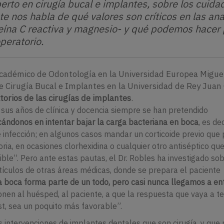
erto en cirugía bucal e implantes, sobre los cuida
te nos habla de qué valores son críticos en las ana
oteína C reactiva y magnesio- y qué podemos hacer
operatorio.
 académico de Odontología en la Universidad Europea Migue
e Cirugía Bucal e Implantes en la Universidad de Rey Juan 
orios de las cirugías de implantes
.
sus años de clínica y docencia siempre se han pretendido
cándonos en intentar bajar la carga bacteriana en boca
, es dec
e infección; en algunos casos mandar un corticoide previo que
ria, en ocasiones clorhexidina o cualquier otro antiséptico qu
ble”. Pero ante estas pautas, el Dr. Robles ha investigado so
tículos de otras áreas médicas, donde se prepara el paciente
a boca forma parte de un todo, pero casi nunca llegamos a en
nen al huésped, al paciente, a que la respuesta que vaya a t
st, sea un poquito más favorable”.
s intervenciones de implantes dentales que son cirugía, y que