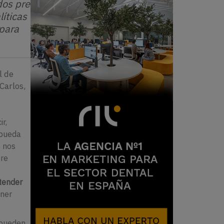
dos pre
líticas
 para
l de
Carlos,
ir,
 pueda
e nos
bre
tender
ener
 pueden