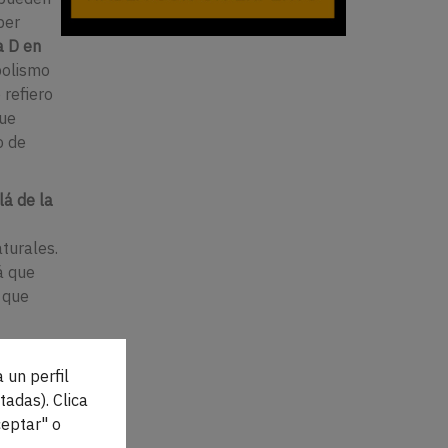
ber
a D en
bolismo
 refiero
que
o de
lá de la
turales.
á que
 que
 estudio
 un perfil
omar dos
tadas). Clica
ealmente
eptar" o