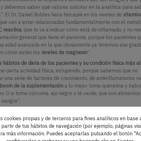
y debemos saber qué valores solicitar en la analítica para sa
 El Dr. Daniel Robles hace hincapié en los niveles de
vitamin
 que van a estar relacionadas fundamentalmente con el meta
C reactiva
, que te va a indicar cómo está de inflamado, y no me
flamación general que tiene el paciente, porque los pacientes 
na edad avanzada en la que obviamente ya tenemos ese grad
ién cómo están los
niveles de magnesio
“.
s
hábitos de dieta de los pacientes y su condición física más al
iene cierta actividad física, estupendo, porque sabemos que su
una serie de factores de crecimiento, de antiinflamatorios na
boom de la suplementación
a lo mejor toma queratina y habr
ón. O si toma cúrcuma, ajo negro o té verde, que son alimentos
a sangre”.
es, siempre se ha recomendado una
dieta blanda y fría
. “Hice un
s cookies propias y de terceros para fines analíticos en base a
 nutricional de una dieta blanda y fría
, entendiendo esta por t
partir de tus hábitos de navegación (por ejemplo, páginas visi
 verduras y helado, que suele ser lo que aconsejar,
y lo que r
ra más información. Puedes aceptarlas pulsando el botón "Ac
ha sido sometido a una cirugía
, en este caso una cirugía oral.