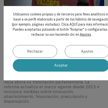
Utilizamos cookies propias y de terceros para fines analíticos 
base a un perfil elaborado a partir de tus hábitos de navegació
(por ejemplo, páginas visitadas). Clica AQUÍ para más informaci
Puedes aceptarlas pulsando el botón "Aceptar" o configurarlas
rechazar su uso haciendo clic en
Ajustes
.
Rechazar
Ajustes
AL DÍA
El Gobierno propone una nueva regulación
para medicamentos y productos sanitarios
Aceptar
El Consejo de Ministros ha aprobado el Proyecto de
Ley de Medicamentos y Productos Sanitarios, que
inicia ahora su tramitación parlamentaria. La
reforma actualiza el marco vigente desde 2015 e
incorpora medidas sobre innovación,
abastecimiento, financiación, prescripción y
dispensación.