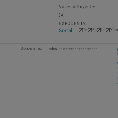
Voces influyentes
IA
EXPODENTAL
Instagram
Facebook
Linkedi
X
Social
©2026 B-ONE – Todos los derechos reservados
P
P