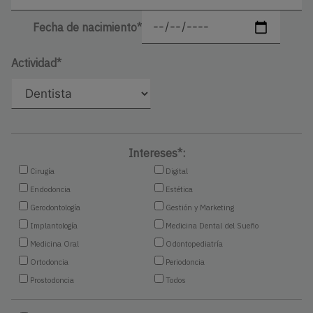
Fecha de nacimiento*
Actividad*
Intereses*:
Cirugía
Digital
Endodoncia
Estética
Gerodontología
Gestión y Marketing
Implantología
Medicina Dental del Sueño
Medicina Oral
Odontopediatría
Ortodoncia
Periodoncia
Prostodoncia
Todos