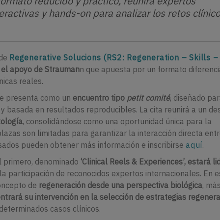
formato reducido y práctico, reunirá expertos
eractivas y hands-on para analizar los retos clínico
 de
Regenerative Solucions (RS2: Regeneration – Skills –
n el apoyo de Strauman
n que apuesta por un formato diferenci
nicas reales.
 se presenta como un
encuentro tipo
petit comité
, diseñado pa
a y basada en resultados reproducibles. La cita reunirá a un d
tología
, consolidándose como una oportunidad única para la
lazas son limitadas para garantizar la interacción directa ent
esados pueden obtener más información e inscribirse
aquí
.
El primero, denominado
‘Clinical Reels & Experiences’, estará l
 la participación de reconocidos expertos internacionales. En e
oncepto de
regeneración desde una perspectiva biológica
, más
entrará su intervención en la selección de estrategias regenera
determinados casos clínicos.