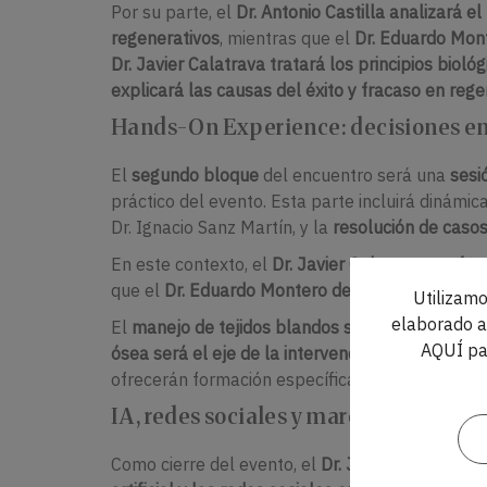
Por su parte, el
Dr. Antonio Castilla analizará e
regenerativos
, mientras que el
Dr. Eduardo Mont
Dr. Javier Calatrava tratará los principios biol
explicará las causas del éxito y fracaso en reg
Hands-On Experience: decisiones en
El
segundo bloque
del encuentro será una
sesi
práctico del evento. Esta parte incluirá dinámi
Dr. Ignacio Sanz Martín, y la
resolución de caso
En este contexto, el
Dr. Javier Calatrava profu
que el
Dr. Eduardo Montero detallará los pasos 
Utilizamo
elaborado a 
El
manejo de tejidos blandos será desarrollado p
AQUÍ pa
ósea será el eje de la intervención de la Dra. A
ofrecerán formación específica sobre la gestió
IA, redes sociales y marca personal
Como cierre del evento, el
Dr. Javier Calatrava 