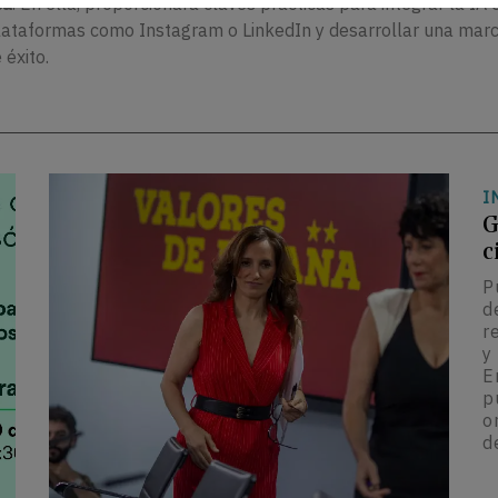
ca
. En ella, proporcionará claves prácticas para integrar la IA 
plataformas como Instagram o LinkedIn y desarrollar una mar
éxito.
I
G
c
P
d
r
y
E
p
o
d