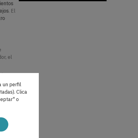
mientos
ejos
. El
tro
e
or, el
mientras
ontal
.
 un perfil
tadas). Clica
ación
eptar" o
aens
encia