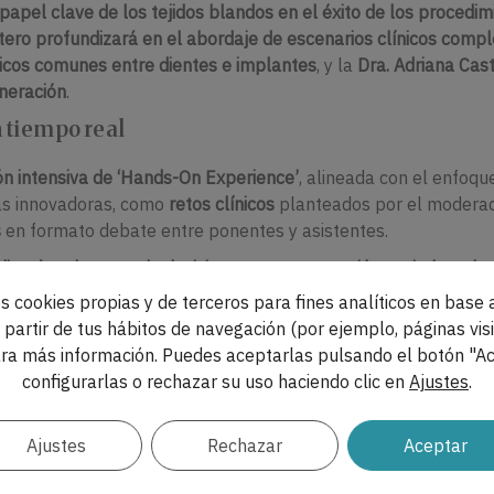
l papel clave de los tejidos blandos en el éxito de los procedi
ero profundizará en el abordaje de escenarios clínicos compl
ógicos comunes entre dientes e implantes
, y la
Dra. Adriana Cas
eneración
.
 tiempo real
ón intensiva de ‘Hands-On Experience’
, alineada con el enfoqu
cas innovadoras, como
retos clínicos
planteados por el moderad
s
en formato debate entre ponentes y asistentes.
ndizará en la toma de decisiones en regeneración periodontal
, 
clave en regeneración ósea guiada, tanto vertical como horiz
s cookies propias y de terceros para fines analíticos en base a
partir de tus hábitos de navegación (por ejemplo, páginas visi
or el Dr. Antonio Castilla
, y la
planificación digital en regener
ra más información. Puedes aceptarlas pulsando el botón "Ac
driana Castro
. Además, el
Dr. José Nart y la Dra. Laurence Adri
configurarlas o rechazar su uso haciendo clic en
Ajustes
.
n de complicaciones en regeneración ósea.
Ajustes
Rechazar
Aceptar
impartirá una conferencia enfocada en el impacto de la intelig