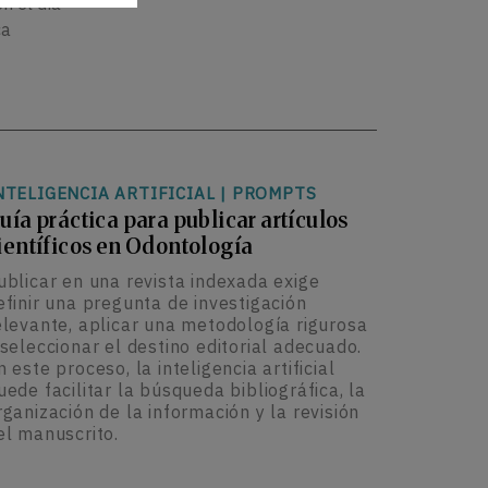
en el día
ca
NTELIGENCIA ARTIFICIAL
|
PROMPTS
uía práctica para publicar artículos
ientíficos en Odontología
ublicar en una revista indexada exige
efinir una pregunta de investigación
elevante, aplicar una metodología rigurosa
 seleccionar el destino editorial adecuado.
n este proceso, la inteligencia artificial
uede facilitar la búsqueda bibliográfica, la
rganización de la información y la revisión
el manuscrito.