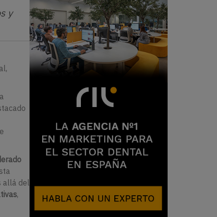
s y
al,
ra
estacado
re
iderado
sta
 allá del
tivas
,