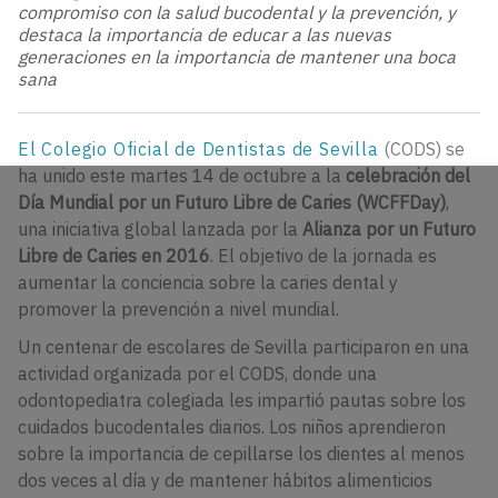
compromiso con la salud bucodental y la prevención, y
destaca la importancia de educar a las nuevas
generaciones en la importancia de mantener una boca
sana
El Colegio Oficial de Dentistas de Sevilla
(CODS) se
ha unido este martes 14 de octubre a la
celebración del
Día Mundial por un Futuro Libre de Caries (WCFFDay)
,
una iniciativa global lanzada por la
Alianza por un Futuro
Libre de Caries en 2016
. El objetivo de la jornada es
aumentar la conciencia sobre la caries dental y
promover la prevención a nivel mundial.
Un centenar de escolares de Sevilla participaron en una
actividad organizada por el CODS, donde una
odontopediatra colegiada les impartió pautas sobre los
cuidados bucodentales diarios. Los niños aprendieron
sobre la importancia de cepillarse los dientes al menos
dos veces al día y de mantener hábitos alimenticios