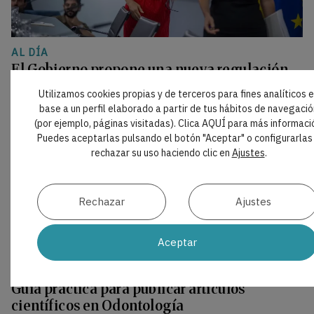
AL DÍA
El Gobierno propone una nueva regulación
para medicamentos y productos sanitarios
Utilizamos cookies propias y de terceros para fines analíticos 
El Consejo de Ministros ha aprobado el Proyecto de
base a un perfil elaborado a partir de tus hábitos de navegació
Ley de Medicamentos y Productos Sanitarios, que
(por ejemplo, páginas visitadas). Clica AQUÍ para más informaci
inicia ahora su tramitación parlamentaria. La
Puedes aceptarlas pulsando el botón "Aceptar" o configurarlas
reforma actualiza el marco vigente desde 2015 e
rechazar su uso haciendo clic en
Ajustes
.
incorpora medidas sobre innovación,
abastecimiento, financiación, prescripción y
dispensación.
Rechazar
Ajustes
Aceptar
INTELIGENCIA ARTIFICIAL
|
PROMPTS
Guía práctica para publicar artículos
científicos en Odontología