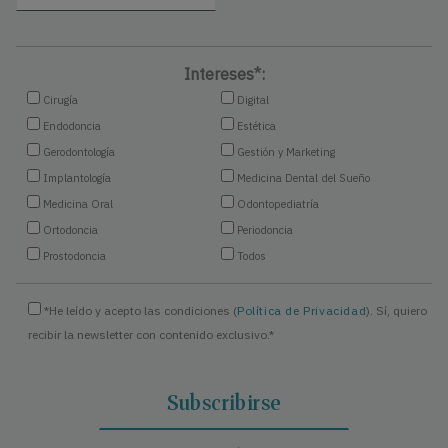
Intereses*:
Cirugía
Digital
Endodoncia
Estética
Gerodontología
Gestión y Marketing
Implantología
Medicina Dental del Sueño
Medicina Oral
Odontopediatría
Ortodoncia
Periodoncia
Prostodoncia
Todos
*He leído y acepto las condiciones (
Política de Privacidad
). Sí, quiero
recibir la newsletter con contenido exclusivo.*