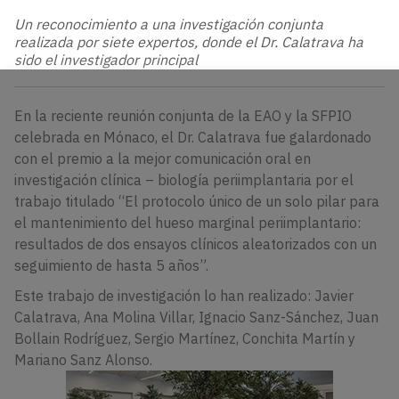
Un reconocimiento a una investigación conjunta
realizada por siete expertos, donde el Dr. Calatrava ha
sido el investigador principal
En la reciente reunión conjunta de la EAO y la SFPIO
celebrada en Mónaco, el Dr. Calatrava fue galardonado
con el premio a la mejor comunicación oral en
investigación clínica – biología periimplantaria por el
trabajo titulado “El protocolo único de un solo pilar para
el mantenimiento del hueso marginal periimplantario:
resultados de dos ensayos clínicos aleatorizados con un
seguimiento de hasta 5 años”.
Este trabajo de investigación lo han realizado: Javier
Calatrava, Ana Molina Villar, Ignacio Sanz-Sánchez, Juan
Bollain Rodríguez, Sergio Martínez, Conchita Martín y
Mariano Sanz Alonso.