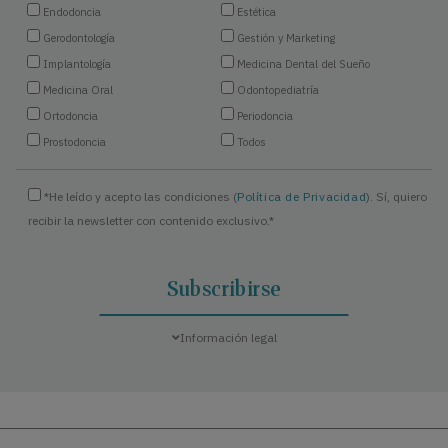
Endodoncia
Estética
Gerodontología
Gestión y Marketing
Implantología
Medicina Dental del Sueño
Medicina Oral
Odontopediatría
Ortodoncia
Periodoncia
Prostodoncia
Todos
*He leído y acepto las condiciones (
Política de Privacidad
). Sí, quiero
recibir la newsletter con contenido exclusivo.*
Información legal