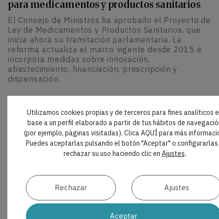
para medicamentos y productos sanitarios
El Consejo de Ministros ha aprobado el Proyecto de
Ley de Medicamentos y Productos Sanitarios, que
inicia ahora su tramitación parlamentaria. La
reforma actualiza el marco vigente desde 2015 e
incorpora medidas sobre innovación,
abastecimiento, financiación, prescripción y
dispensación.
Utilizamos cookies propias y de terceros para fines analíticos 
base a un perfil elaborado a partir de tus hábitos de navegació
(por ejemplo, páginas visitadas). Clica AQUÍ para más informaci
INTELIGENCIA ARTIFICIAL
|
PROMPTS
Puedes aceptarlas pulsando el botón "Aceptar" o configurarlas
Guía práctica para publicar artículos
rechazar su uso haciendo clic en
Ajustes
.
científicos en Odontología
Publicar en una revista indexada exige definir una
pregunta de investigación relevante, aplicar una
Rechazar
Ajustes
metodología rigurosa y seleccionar el destino
editorial adecuado. En este proceso, la inteligencia
artificial puede facilitar la búsqueda bibliográfica,
Aceptar