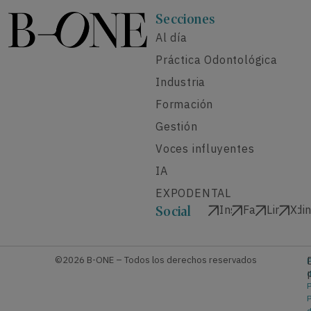
Secciones
Al día
Práctica Odontológica
Industria
Formación
Gestión
Voces influyentes
IA
EXPODENTAL
Instagram
Facebook
Linkedi
X
Social
©2026 B-ONE – Todos los derechos reservados
P
P