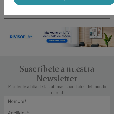
la organización de la información y la revisión del
manuscrito.
Suscríbete a nuestra
Newsletter
Mantente al día de las últimas novedades del mundo
dental