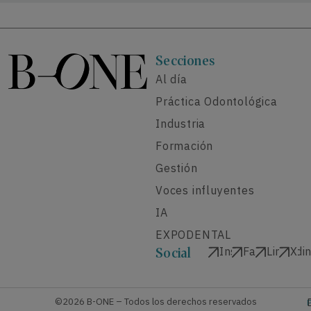
Secciones
Al día
Práctica Odontológica
Industria
Formación
Gestión
Voces influyentes
IA
EXPODENTAL
Instagram
Facebook
Linkedi
X
Social
©2026 B-ONE – Todos los derechos reservados
P