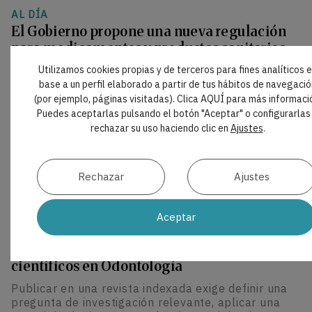
AL DÍA
El Gobierno propone una nueva regulación
para medicamentos y productos sanitarios
Utilizamos cookies propias y de terceros para fines analíticos 
El Consejo de Ministros ha aprobado el Proyecto de
Ley de Medicamentos y Productos Sanitarios, que
base a un perfil elaborado a partir de tus hábitos de navegació
inicia ahora su tramitación parlamentaria. La
(por ejemplo, páginas visitadas). Clica AQUÍ para más informaci
reforma actualiza el marco vigente desde 2015 e
Puedes aceptarlas pulsando el botón "Aceptar" o configurarlas
incorpora medidas sobre innovación,
rechazar su uso haciendo clic en
Ajustes
.
abastecimiento, financiación, prescripción y
dispensación.
Rechazar
Ajustes
Aceptar
INTELIGENCIA ARTIFICIAL
|
PROMPTS
Guía práctica para publicar artículos
científicos en Odontología
Publicar en una revista indexada exige definir una
pregunta de investigación relevante, aplicar una