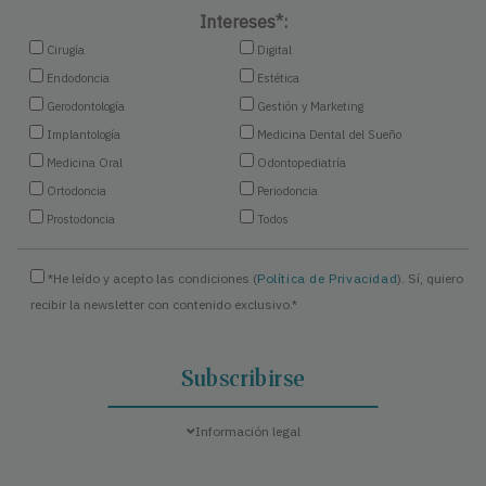
Intereses*:
Cirugía
Digital
Endodoncia
Estética
Gerodontología
Gestión y Marketing
Implantología
Medicina Dental del Sueño
Medicina Oral
Odontopediatría
Ortodoncia
Periodoncia
Prostodoncia
Todos
*He leído y acepto las condiciones (
Política de Privacidad
). Sí, quiero
recibir la newsletter con contenido exclusivo.*
Información legal