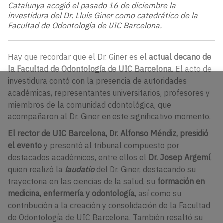
Catalunya acogió el pasado 16 de diciembre la
investidura del Dr. Lluís Giner como catedrático de la
Facultad de Odontología de UIC Barcelona.
Hay que recordar que el Dr. Giner es el
actual decano de
la Facultad de Odontología de UIC Barcelona
. El acto de
investidura contó con la presencia de autoridades
académicas, representantes universitarios, profesores y
miembros de la comunidad odontológica, que
acompañaron al Dr. Giner en este significativo momento.
El rector de UIC Barcelona, Dr. Alfonso Méndiz, presidió
el evento
y presentó al tribunal compuesto por
destacados académicos, entre ellos el
Dr. Josep Argemí
,
quien realizó la
laudatio
del Dr. Giner, destacando su
trayectoria en las ciencias de la salud, su
formación en
medicina, enfermería y odontología
, así como su
contribución a la creación y consolidación de la Facultad
de Odontología de UIC Barcelona. También resaltó su