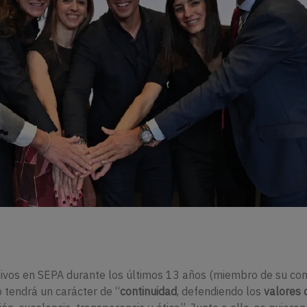
tivos en SEPA durante los últimos 13 años (miembro de su co
 tendrá un carácter de “
continuidad
, defendiendo los
valores 