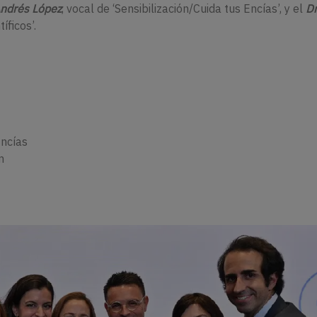
Andrés López
, vocal de ‘Sensibilización/Cuida tus Encías’, y el
Dr
íficos’.
Encías
n