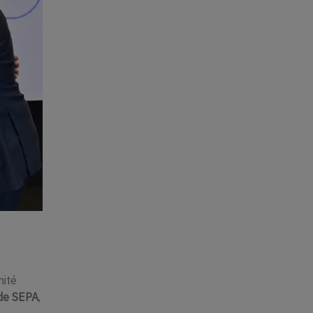
mité
de SEPA
,