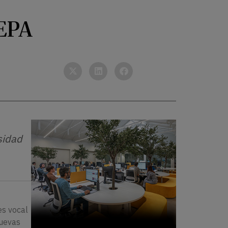
SEPA
sidad
s vocal
nuevas