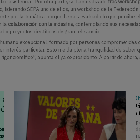
idad asistencial. Por otra parte, se han realizado
tres worksho
o, liderando SEPA uno de ellos, un workshop de la Federació
vante por la temática porque hemos evaluado lo que percibe e
r la
colaboración con la industria
, contemplando sus necesida
cabo proyectos científicos de gran relevancia.
po humano excepcional, formado por personas comprometidas 
er interés particular. Esto me da plena tranquilidad de saber 
 rigor científico”, apunta el ya expresidente. A partir de ahora,
I
G
c
P
d
r