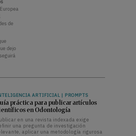
ps
n Europea
l
des de
que
que dejo
 seguirá
NTELIGENCIA ARTIFICIAL
|
PROMPTS
uía práctica para publicar artículos
ientíficos en Odontología
ublicar en una revista indexada exige
efinir una pregunta de investigación
elevante, aplicar una metodología rigurosa