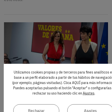
Utilizamos cookies propias y de terceros para fines analíticos 
base a un perfil elaborado a partir de tus hábitos de navegació
AL DÍA
(por ejemplo, páginas visitadas). Clica AQUÍ para más informaci
El Gobierno propone una nueva regulación
Puedes aceptarlas pulsando el botón "Aceptar" o configurarlas
para medicamentos y productos sanitarios
rechazar su uso haciendo clic en
Ajustes
.
El Consejo de Ministros ha aprobado el Proyecto de
Ley de Medicamentos y Productos Sanitarios, que
inicia ahora su tramitación parlamentaria. La
Rechazar
Ajustes