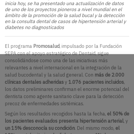
inicia hoy, se ha presentado una actualización de datos
de uno de los proyectos pioneros a nivel mundial en el
ámbito de la promoción de la salud bucal y la detección
en la consulta dental de casos de hipertensión arterial y
diabetes no diagnosticados
El programa
Promosalud
, impulsado por la Fundación
SEPA con el apoyo estratégico de Dentaid, sigue
consolidándose como una de las iniciativas más
relevantes a nivel internacional en la integración de la
salud bucodental y la salud general. Con
más de 2.000
clínicas dentales adheridas
y
1.076 pacientes incluidos
,
los datos preliminares confirman el enorme potencial del
dentista como agente sanitario clave para la detección
precoz de enfermedades sistémicas.
Según los resultados recogidos hasta la fecha,
el 50% de
los pacientes evaluados presenta hipertensión arterial
, y
un 15% desconocía su condición
. Del mismo modo,
el