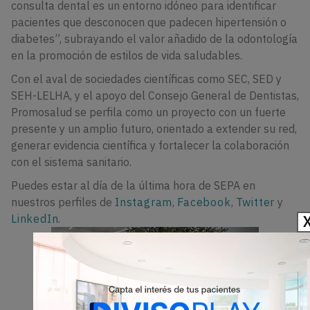
consulta dental es un entorno idóneo para identificar
pacientes que desconocen que padecen hipertensión o
diabetes”, subrayando el valor añadido de la odontología
en la promoción de estilos de vida saludables.
Con el aval de sociedades científicas como SEC, SED y
SEH-LELHA, y el apoyo del Consejo General de Dentistas,
Promosalud se perfila como un proyecto con un fuerte
presente y un amplio futuro, orientado a extender su red,
generar evidencia científica y fortalecer la colaboración
con el sistema sanitario.
Puedes estar al día de la última hora de SEPA en
nuestros perfiles de
Instagram
,
Facebook
,
Twitter
y
LinkedIn
.