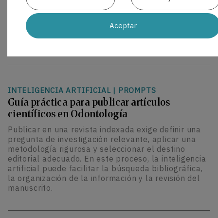
reforma actualiza el marco vigente desde 2015 e
incorpora medidas sobre innovación,
Aceptar
abastecimiento, financiación, prescripción y
dispensación.
INTELIGENCIA ARTIFICIAL
|
PROMPTS
Guía práctica para publicar artículos
científicos en Odontología
Publicar en una revista indexada exige definir una
pregunta de investigación relevante, aplicar una
metodología rigurosa y seleccionar el destino
editorial adecuado. En este proceso, la inteligencia
artificial puede facilitar la búsqueda bibliográfica,
la organización de la información y la revisión del
manuscrito.