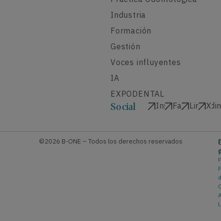
Industria
Formación
Gestión
Voces influyentes
IA
EXPODENTAL
Instagram
Facebook
Linkedi
X
Social
©2026 B-ONE – Todos los derechos reservados
P
P