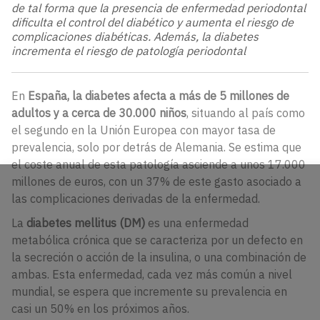
de tal forma que la presencia de enfermedad periodontal
dificulta el control del diabético y aumenta el riesgo de
complicaciones diabéticas. Además, la diabetes
incrementa el riesgo de patología periodontal
En
España, la diabetes afecta a más de 5 millones de
adultos y a cerca de 30.000 niños
, situando al país como
el segundo en la Unión Europea con mayor tasa de
prevalencia, solo por detrás de Alemania. Se estima que
el coste anual de esta patología asciende a unos 17.000
millones de euros, con un 37% de este gasto asociado a
las complicaciones derivadas de la enfermedad.
La
diabetes mellitus (DM)
es una enfermedad
metabólica crónica que se caracteriza por un defecto en
la secreción o acción de la insulina, o una combinación de
ambas. Esta enfermedad, cada vez más común a nivel
mundial, se espera que incremente su prevalencia en
casi un 50% en los próximos años.