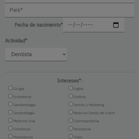
Fecha de nacimiento*
Actividad*
Intereses*:
Cirugía
Digital
Endodoncia
Estética
Gerodontología
Gestión y Marketing
Implantología
Medicina Dental del Sueño
Medicina Oral
Odontopediatría
Ortodoncia
Periodoncia
Prostodoncia
Todos