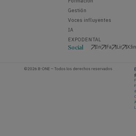
Formación
Gestión
Voces influyentes
IA
EXPODENTAL
Instagram
Facebook
Linkedi
X
Social
©2026 B-ONE – Todos los derechos reservados
P
P