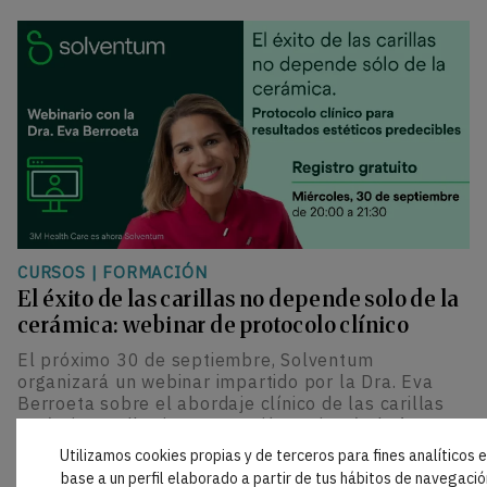
CURSOS
|
FORMACIÓN
El éxito de las carillas no depende solo de la
cerámica: webinar de protocolo clínico
El próximo 30 de septiembre, Solventum
organizará un webinar impartido por la Dra. Eva
Berroeta sobre el abordaje clínico de las carillas
cerámicas adhesivas. La sesión revisará, de forma
estructurada, la selección del caso, la preparación
Utilizamos cookies propias y de terceros para fines analíticos 
dental y el cementado para optimizar la
base a un perfil elaborado a partir de tus hábitos de navegació