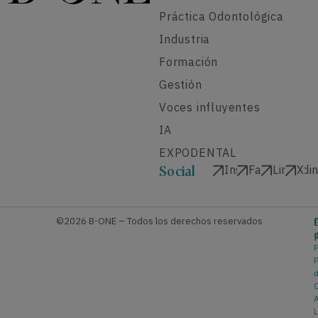
Práctica Odontológica
Industria
Formación
Gestión
Voces influyentes
IA
EXPODENTAL
Instagram
Facebook
Linkedi
X
Social
©2026 B-ONE – Todos los derechos reservados
P
P