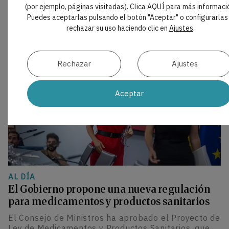
predictibilidad y durabilidad de los resultados
(por ejemplo, páginas visitadas). Clica AQUÍ para más informaci
estéticos.
Puedes aceptarlas pulsando el botón "Aceptar" o configurarlas
rechazar su uso haciendo clic en
Ajustes
.
Rechazar
Ajustes
Aceptar
AL DÍA
El Gobierno propone una nueva regulación
para medicamentos y productos sanitarios
El Consejo de Ministros ha aprobado el Proyecto de
Ley de Medicamentos y Productos Sanitarios, que