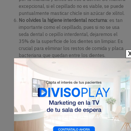
excepcional, si el cepillado no es viable, se puede
puntualmente masticar chicle sin azúcar de xilitol.
No olvides la higiene interdental nocturna
: es tan
importante como el cepillado, pues si no se usa
seda dental o cepillo interdental, dejaremos el
35% de la superficie de los dientes sin limpiar. Es
crucial para eliminar los restos de comida y placa
bacteriana que quedan entre los dientes.
Protege tus labios del sol
: la exposición solar sin
protección puede derivar en determinados tipos
de cánceres de piel y también puede afectar a los
labios. Se debe utilizar sombrero y protegerse con
labiales que contengan factor de protección solar.
No fumes
: el tabaco es uno de los principales
factores de riesgo de cáncer oral, y también
produce tinciones en los dientes, mal aliento y
enfermedad periodontal.
Evita el consumo de bebidas alcohólicas
: la