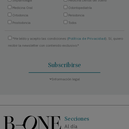
Implantología
Medicina Dental del Sueño
Medicina Oral
Odontopediatría
Ortodoncia
Periodoncia
Prostodoncia
Todos
*He leído y acepto las condiciones (
Política de Privacidad
). Sí, quiero
recibir la newsletter con contenido exclusivo.*
Información legal
Secciones
Al día