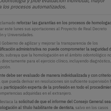
 Odontología y pide evaluación individual, mayor
 a los procesos automatizados.
reclamado
reforzar las garantías en los procesos de homologa
tar este lunes sus aportaciones al Proyecto de Real Decreto
ón y Universidades.
l Gobierno de agilizar y mejorar la transparencia de los
lificación administrativa no puede comprometer la seguridad d
ido, subraya que la homologación en el ámbito odontológico n
directamente para el ejercicio clínico, incluyendo diagnóstico,
ipción.
te debe ser evaluado de manera individualizada y con criterio
que pueda derivar en resoluciones sin suficiente supervisión
la
participación experta de la profesión en todo el procedimie
competencias adquiridas en el extranjero.
destaca la
solicitud de que el informe del Consejo General sea
ogación al título habilitante de dentista
, salvo en los casos