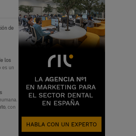
ción de
e los
o es un
s
 humana.
nto
, con