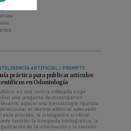
das
on una
nales
áctica
NTELIGENCIA ARTIFICIAL
|
PROMPTS
uía práctica para publicar artículos
ientíficos en Odontología
ublicar en una revista indexada exige
efinir una pregunta de investigación
elevante, aplicar una metodología rigurosa
 seleccionar el destino editorial adecuado.
n este proceso, la inteligencia artificial
uede facilitar la búsqueda bibliográfica, la
rganización de la información y la revisión