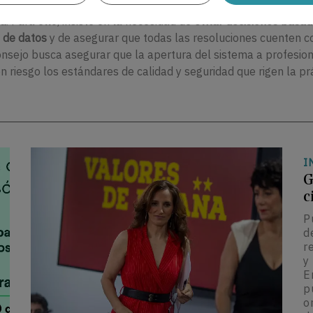
e el futuro Real Decreto logre un
equilibrio entre la agilidad
ca
. Para ello, insiste en la necesidad de
evitar decisiones basa
 de datos
y de asegurar que todas las resoluciones cuenten c
Consejo busca asegurar que la apertura del sistema a profesio
n riesgo los estándares de calidad y seguridad que rigen la pr
I
G
c
P
d
r
y
E
p
o