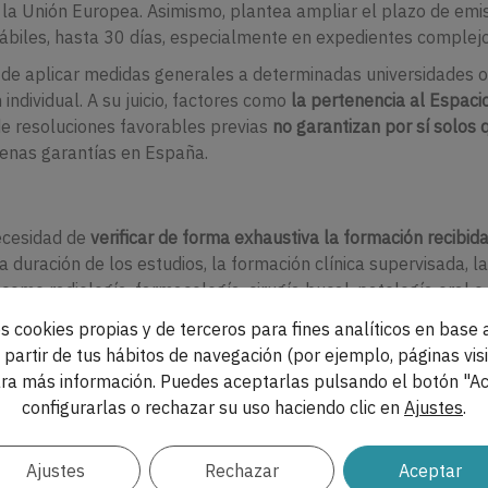
la Unión Europea. Asimismo, plantea ampliar el plazo de emi
hábiles, hasta 30 días, especialmente en expedientes complejo
s de aplicar medidas generales a determinadas universidades o
individual. A su juicio, factores como
la pertenencia al Espaci
de resoluciones favorables previas
no garantizan por sí solos 
lenas garantías en España.
necesidad de
verificar de forma exhaustiva la formación recibida
a duración de los estudios, la formación clínica supervisada, l
como radiología, farmacología, cirugía bucal, patología oral o
ación exigida, incorporando información detallada sobre la
s cookies propias y de terceros para fines analíticos en base a
n recibida y la habilitación profesional en el país de origen.
partir de tus hábitos de navegación (por ejemplo, páginas visi
car Castro Reino
, ha destacado que la movilidad internacional
ra más información. Puedes aceptarlas pulsando el botón "Ac
ebe realizarse con
“seguridad jurídica, rigor académico y garant
configurarlas o rechazar su uso haciendo clic en
Ajustes
.
ación deficiente puede perjudicar no solo a los pacientes, sin
 sanitario en su conjunto.
Ajustes
Rechazar
Aceptar