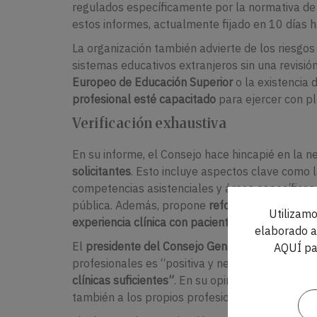
regulados específicamente por la normativa de 
estos informes, actualmente fijado en 10 días 
La organización también advierte de los riesgo
sistemas educativos extranjeros sin una revisión 
Europeo de Educación Superior
o la existencia 
profesional esté capacitado
para ejercer con p
Verificación exhaustiva
En su informe, el Consejo hace hincapié en la 
solicitantes
. Esto incluye aspectos clave como l
competencias asistenciales y áreas específicas 
pública. Además, propone
reforzar la document
Utilizamo
experiencia clínica con pacientes
, la supervisió
elaborado a 
El
presidente del Consejo General, el doctor Ós
AQUÍ pa
profesionales es “positiva y necesaria”, pero d
clínicas suficientes”
. En su opinión, una homolog
también a los propios profesionales y al sistema