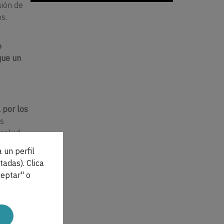
sión de
s.
o
que un
 por los
as
 salud
 un perfil
tadas). Clica
 de
eptar" o
ías
o