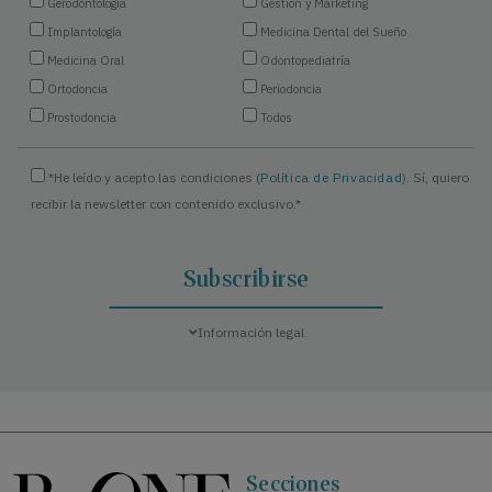
Gerodontología
Gestión y Marketing
Implantología
Medicina Dental del Sueño
Medicina Oral
Odontopediatría
Ortodoncia
Periodoncia
Prostodoncia
Todos
*He leído y acepto las condiciones (
Política de Privacidad
). Sí, quiero
recibir la newsletter con contenido exclusivo.*
Información legal
Secciones