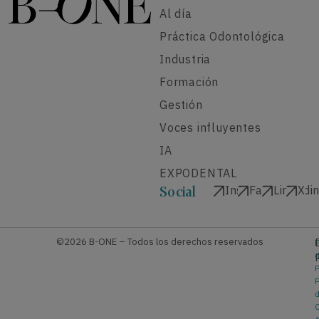
Al día
Práctica Odontológica
Industria
Formación
Gestión
Voces influyentes
IA
EXPODENTAL
Instagram
Facebook
Linkedi
X
Social
©2026 B-ONE – Todos los derechos reservados
P
P