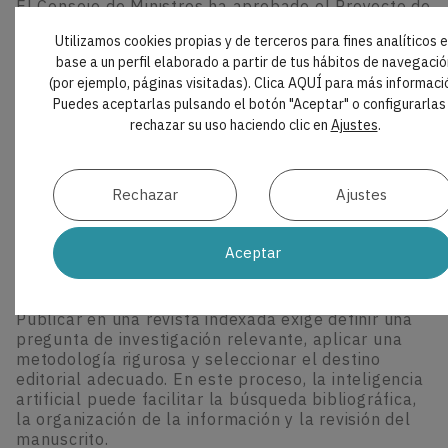
El Consejo de Ministros ha aprobado el Proyecto de
Ley de Medicamentos y Productos Sanitarios, que
Utilizamos cookies propias y de terceros para fines analíticos 
inicia ahora su tramitación parlamentaria. La
base a un perfil elaborado a partir de tus hábitos de navegació
reforma actualiza el marco vigente desde 2015 e
(por ejemplo, páginas visitadas). Clica AQUÍ para más informaci
incorpora medidas sobre innovación,
Puedes aceptarlas pulsando el botón "Aceptar" o configurarlas
abastecimiento, financiación, prescripción y
rechazar su uso haciendo clic en
Ajustes
.
dispensación.
Rechazar
Ajustes
INTELIGENCIA ARTIFICIAL
|
PROMPTS
Aceptar
Guía práctica para publicar artículos
científicos en Odontología
Publicar en una revista indexada exige definir una
pregunta de investigación relevante, aplicar una
metodología rigurosa y seleccionar el destino
editorial adecuado. En este proceso, la inteligencia
artificial puede facilitar la búsqueda bibliográfica,
la organización de la información y la revisión del
manuscrito.