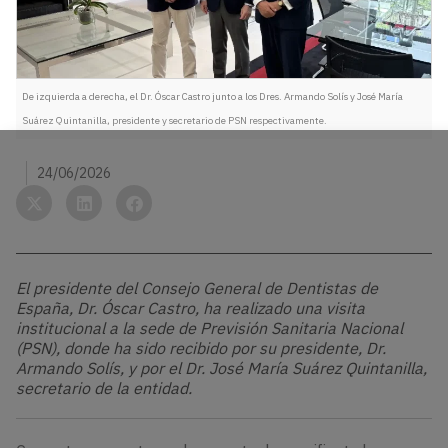
De izquierda a derecha, el Dr. Óscar Castro junto a los Dres. Armando Solís y José María
Suárez Quintanilla, presidente y secretario de PSN respectivamente.
24/06/2026
El presidente del Consejo General de Dentistas de
España, Dr. Óscar Castro, ha realizado una visita
institucional a la sede de Previsión Sanitaria Nacional
(PSN), donde ha sido recibido por su presidente, Dr.
Armando Solís, y por el Dr. José María Suárez Quintanilla,
secretario de la entidad.