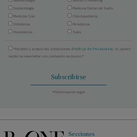
Gerodontología
Gestión y Marketing
Implantología
Medicina Dental del Sueño
Medicina Oral
Odontopediatría
Ortodoncia
Periodoncia
Prostodoncia
Todos
*He leído y acepto las condiciones (
Política de Privacidad
). Sí, quiero
recibir la newsletter con contenido exclusivo.*
Información legal
Secciones