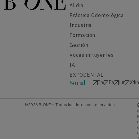
Al día
Práctica Odontológica
Industria
Formación
Gestión
Voces influyentes
IA
EXPODENTAL
Instagram
Facebook
Linkedi
X
Social
©2026 B-ONE – Todos los derechos reservados
P
P