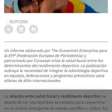
01/07/2026
Un informe elaborado por The Economist Enterprise para
la EFP (Federación Europea de Periodoncia) y
patrocinado por Curasept sitúa la salud bucal entre los
determinantes del rendimiento deportivo. La publicación
subraya la necesidad de integrar la odontología deportiva
en equipos, federaciones y programas preventivos para
atletas de élite internacionales.
La
relación entre salud bucal y rendimiento deportivo
ha
dejado de ser una hipótesis secundaria para convertirse
en un ámbito emergente de interés científico y clínico. Así