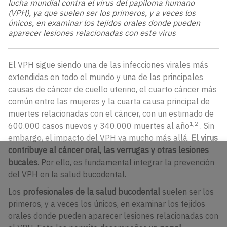
lucha mundial contra el virus del papiloma humano
(VPH), ya que suelen ser los primeros, y a veces los
únicos, en examinar los tejidos orales donde pueden
aparecer lesiones relacionadas con este virus
El VPH sigue siendo una de las infecciones virales más
extendidas en todo el mundo y una de las principales
causas de cáncer de cuello uterino, el cuarto cáncer más
común entre las mujeres y la cuarta causa principal de
muertes relacionadas con el cáncer, con un estimado de
1,2
600.000 casos nuevos y 340.000 muertes al año
.
Sin
embargo, el impacto del VPH va mucho más allá.
El virus
contribuye al cáncer oral, las verrugas y otras lesiones
bucales
. Por ello, es fundamental integrar la prevención
del VPH en la salud bucodental.
Los
profesionales de la salud bucodental
suelen ser los
primeros, y a veces los únicos, en examinar los tejidos
orales donde pueden aparecer lesiones relacionadas con