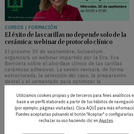
CURSOS
|
FORMACIÓN
El éxito de las carillas no depende solo de la
cerámica: webinar de protocolo clínico
El próximo 30 de septiembre, Solventum
organizará un webinar impartido por la Dra. Eva
Berroeta sobre el abordaje clínico de las carillas
cerámicas adhesivas. La sesión revisará, de forma
estructurada, la selección del caso, la preparación
dental y el cementado para optimizar la
predictibilidad y durabilidad de los resultados
estéticos.
Utilizamos cookies propias y de terceros para fines analíticos 
base a un perfil elaborado a partir de tus hábitos de navegació
(por ejemplo, páginas visitadas). Clica AQUÍ para más informaci
Puedes aceptarlas pulsando el botón "Aceptar" o configurarlas
rechazar su uso haciendo clic en
Ajustes
.