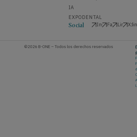
IA
EXPODENTAL
Instagram
Facebook
Linkedi
X
Social
©2026 B-ONE – Todos los derechos reservados
P
P