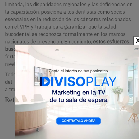
limitada, las disparidades regionales y las deficiencias en
la capacitación, posiciona a los dentistas como socios
esenciales en la reducción de los cánceres relacionados
con el VPH y trabaja para garantizar que la salud
bucodental se reconozca formalmente en los marcos
nacionales de prevención. En conjunto,
estos esfuerzos
buscan reducir los cánceres relacionados con el VPH
y
fortalecer sistemas de salud pública más equitativos a
nivel mundial.
Todos los recursos se desarrollarán bajo la guía
del
Equipo de Trabajo del VPH
y estarán disponibles
a través de la
página web del proyecto
en 2026.
Referencias
Miazga W, Tatara T, Gujski M, Pinkas J, Ostrowski
J, Religioni U. Directrices y tendencias globales en
la vacunación contra el VPH para la prevención
del cáncer de cuello uterino.
Monitor de ciencia