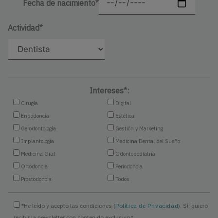
Fecha de nacimiento*
Actividad*
Intereses*:
Cirugía
Digital
Endodoncia
Estética
Gerodontología
Gestión y Marketing
Implantología
Medicina Dental del Sueño
Medicina Oral
Odontopediatría
Ortodoncia
Periodoncia
Prostodoncia
Todos
*He leído y acepto las condiciones (
Política de Privacidad
). Sí, quiero
recibir la newsletter con contenido exclusivo.*