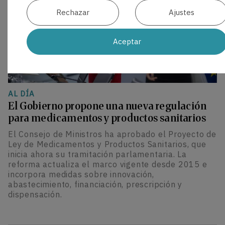
Rechazar
Ajustes
Aceptar
AL DÍA
El Gobierno propone una nueva regulación
para medicamentos y productos sanitarios
El Consejo de Ministros ha aprobado el Proyecto de
Ley de Medicamentos y Productos Sanitarios, que
inicia ahora su tramitación parlamentaria. La
reforma actualiza el marco vigente desde 2015 e
incorpora medidas sobre innovación,
abastecimiento, financiación, prescripción y
dispensación.