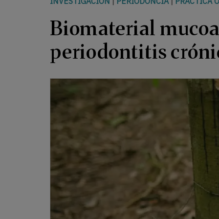
INVESTIGACIÓN
|
PERIODONCIA
|
PRÁCTICA 
Biomaterial mucoad
periodontitis crón