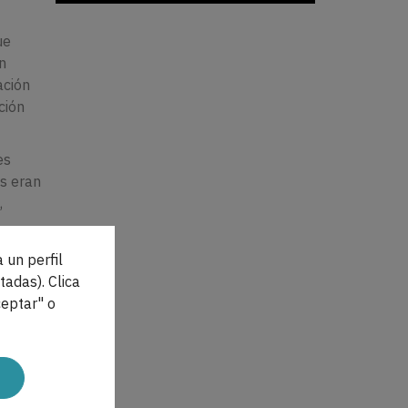
ue
n
ación
ción
es
es eran
,
el
 un perfil
tadas). Clica
eptar" o
neamente
línicos y