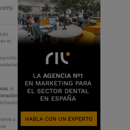
titis
aulo
 en el
sarrollo
omaterial
ivas
, lo
iberación
istración
rente a
icos