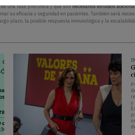
 de una fase preclínica y que son
necesarios estudios adiciona
irmar su eficacia y seguridad en pacientes. También será neces
rgo plazo, la posible respuesta inmunológica y la escalabilid
I
G
c
P
d
r
y
E
p
o
d