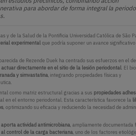
n estudios preclínicos, combinando acción
nerativa para abordar de forma integral la periodon
s.
as y de la Salud de la Pontificia Universidad Católica de São P
erial experimental
que podría suponer un avance significativo
 Aparecida de Rezende Duek ha centrado sus esfuerzos en el de
ctuar directamente en el sitio de la lesión periodontal
. El bi
granada y simvastatina
, integrando propiedades físicas y
utica.
l como matriz estructural gracias a sus
propiedades adhes
 en el entorno periodontal. Esta característica favorece la
l
os
, optimizando su eficacia y reduciendo la necesidad de admin
 aporta actividad antimicrobiana
, ampliamente documentada f
 al control de la carga bacteriana
, uno de los factores etiológ