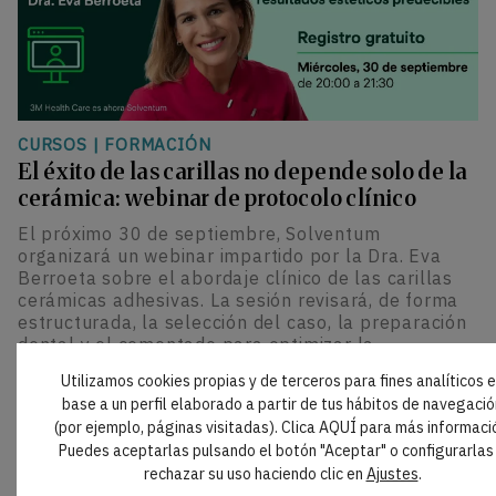
CURSOS
|
FORMACIÓN
El éxito de las carillas no depende solo de la
cerámica: webinar de protocolo clínico
El próximo 30 de septiembre, Solventum
organizará un webinar impartido por la Dra. Eva
Berroeta sobre el abordaje clínico de las carillas
cerámicas adhesivas. La sesión revisará, de forma
estructurada, la selección del caso, la preparación
dental y el cementado para optimizar la
predictibilidad y durabilidad de los resultados
Utilizamos cookies propias y de terceros para fines analíticos 
estéticos.
base a un perfil elaborado a partir de tus hábitos de navegació
(por ejemplo, páginas visitadas). Clica AQUÍ para más informaci
Puedes aceptarlas pulsando el botón "Aceptar" o configurarlas
rechazar su uso haciendo clic en
Ajustes
.