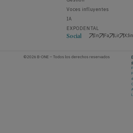
Voces influyentes
IA
EXPODENTAL
Instagram
Facebook
Linkedi
X
Social
©2026 B-ONE – Todos los derechos reservados
P
P