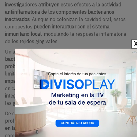
investigadores atribuyen estos efectos a la actividad
antiinflamatoria de los componentes bacterianos
inactivados
. Aunque no colonizan la cavidad oral, estos
compuestos
pueden interactuar con el sistema
inmunitario local
, modulando la respuesta inflamatoria
de los tejidos gingivales.
Un aspecto destacable del estudio es
la elección de
bacterias inactivadas frente a cepas vivas
.
Los
probióticos
, aunque ampliamente estudiados,
presentan
limitaciones relacionadas con su viabilidad y posible
impacto en la microbiota oral residente
.
Los postbióticos
,
en cambio, ofrecen
mayor estabilidad fisicoquímica y una
integración más sencilla en matrices alimentarias
, como
las gomitas utilizadas en este ensayo.
De cara a futuras investigaciones, el equipo plantea
profundizar en los mecanismos moleculares implicados
en la acción antiinflamatoria de los postbióticos
, así
como evaluar su eficacia a largo plazo y en distintos