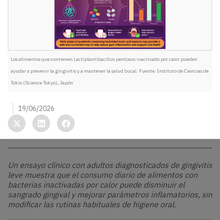
Los alimentos que contienen Lactiplantibacillus pentosus inactivado por calor pueden
ayudar a prevenir la gingivitis y a mantener la salud bucal. Fuente: Instituto de Ciencias de
Tokio (Science Tokyo), Japón
19/06/2026
Un ensayo clínico con adultos diagnosticados de gingivitis
leve muestra que el consumo diario de alimentos con
bacterias inactivadas por calor puede disminuir el
sangrado gingival y mejorar parámetros inflamatorios, sin
modificar las rutinas habituales de higiene oral.