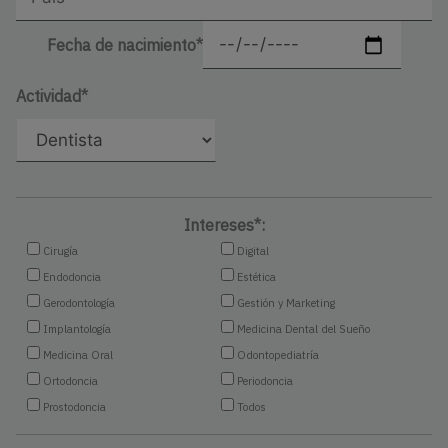
Fecha de nacimiento*
Actividad*
Intereses*:
Cirugía
Digital
Endodoncia
Estética
Gerodontología
Gestión y Marketing
Implantología
Medicina Dental del Sueño
Medicina Oral
Odontopediatría
Ortodoncia
Periodoncia
Prostodoncia
Todos