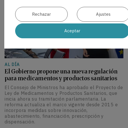
Rechazar
Ajustes
Aceptar
AL DÍA
El Gobierno propone una nueva regulación
para medicamentos y productos sanitarios
El Consejo de Ministros ha aprobado el Proyecto de
Ley de Medicamentos y Productos Sanitarios, que
inicia ahora su tramitación parlamentaria. La
reforma actualiza el marco vigente desde 2015 e
incorpora medidas sobre innovación,
abastecimiento, financiación, prescripción y
dispensación.