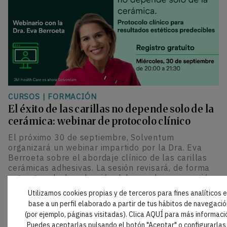
CURSOS
|
FORMACIÓN
El éxito de las carillas no depende solo de la
cerámica: webinar de protocolo clínico
El próximo 30 de septiembre, Solventum
organizará un webinar impartido por la Dra. Eva
Berroeta sobre el abordaje clínico de las carillas
cerámicas adhesivas. La sesión revisará, de forma
estructurada, la selección del caso, la preparación
dental y el cementado para optimizar la
Utilizamos cookies propias y de terceros para fines analíticos 
predictibilidad y durabilidad de los resultados
base a un perfil elaborado a partir de tus hábitos de navegació
estéticos.
(por ejemplo, páginas visitadas). Clica AQUÍ para más informaci
Puedes aceptarlas pulsando el botón "Aceptar" o configurarlas