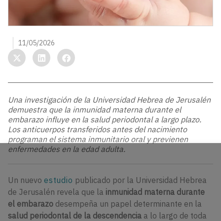
11/05/2026
Una investigación de la Universidad Hebrea de Jerusalén
demuestra que la inmunidad materna durante el
embarazo influye en la salud periodontal a largo plazo.
Los anticuerpos transferidos antes del nacimiento
programan el sistema inmunitario oral y previenen
enfermedades en la edad adulta.
Un nuevo
estudio
publicado por la Universidad Hebrea
de Jerusalén revela que la
inmunidad materna durante
el embarazo
desempeña un papel determinante en la
salud periodontal de la descendencia
a lo largo de toda