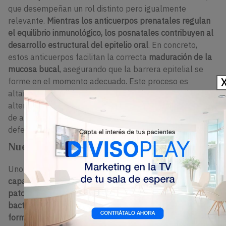
que desempeñan un rol distinto pero igualmente
relevante.
Mientras los anticuerpos prenatales regulan
el equilibrio inmunológico, los posnatales contribuyen al
desarrollo estructural del epitelio oral
. En concreto,
estos anticuerpos facilitan la correcta
maduración de la
mucosa bucal
, asegurando que la barrera epitelial se
forme en el momento adecuado. Este proceso es
altamente sensible al entorno microbiano y puede verse
alterado en ausencia de dichos anticuerpos o por el uso
de antibióticos, comprometiendo la integridad de la
defensa oral.
Nuevas estrategias preventivas
Uno de los hallazgos más relevantes del estudio es
la
capacidad de la IgG materna para reconocer
patobiontes específicos de la cavidad oral, como
bacterias de la familia Pasteurellaceae, asociadas a
formas agresivas de enfermedad periodontal
. Este