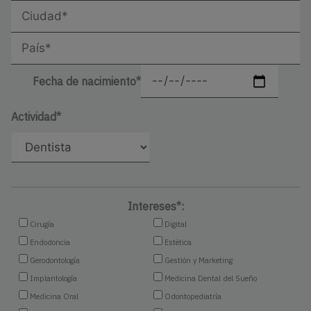
Fecha de nacimiento*
Actividad*
Intereses*:
Cirugía
Digital
Endodoncia
Estética
Gerodontología
Gestión y Marketing
Implantología
Medicina Dental del Sueño
Medicina Oral
Odontopediatría