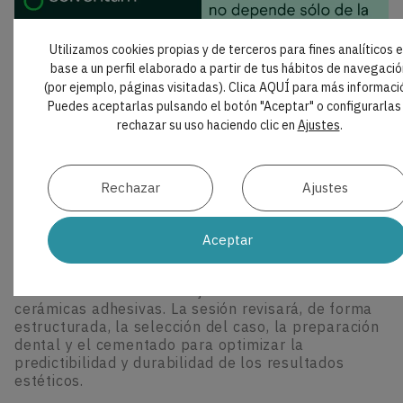
Utilizamos cookies propias y de terceros para fines analíticos 
base a un perfil elaborado a partir de tus hábitos de navegació
(por ejemplo, páginas visitadas). Clica AQUÍ para más informaci
Puedes aceptarlas pulsando el botón "Aceptar" o configurarlas
rechazar su uso haciendo clic en
Ajustes
.
CURSOS
|
FORMACIÓN
Rechazar
Ajustes
El éxito de las carillas no depende solo de la
cerámica: webinar de protocolo clínico
Aceptar
El próximo 30 de septiembre, Solventum
organizará un webinar impartido por la Dra. Eva
Berroeta sobre el abordaje clínico de las carillas
cerámicas adhesivas. La sesión revisará, de forma
estructurada, la selección del caso, la preparación
dental y el cementado para optimizar la
predictibilidad y durabilidad de los resultados
estéticos.