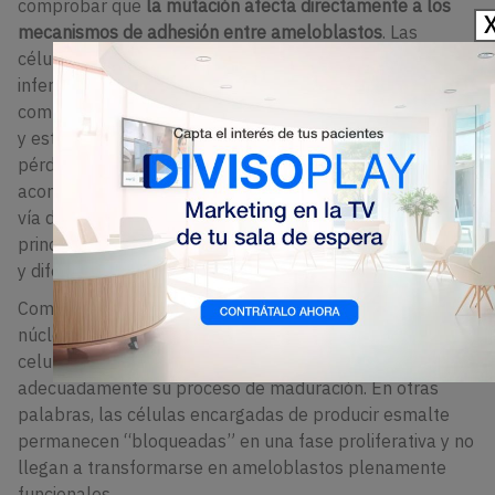
comprobar que
la mutación afecta directamente a los
mecanismos de adhesión entre ameloblastos
. Las
células mutantes presentaban niveles significativamente
inferiores de E-cadherina e integrina β4, dos
componentes fundamentales para mantener la cohesión
y estabilidad del epitelio secretor del esmalte. Esta
pérdida de adhesión desencadena una cascada de
acontecimientos moleculares que termina alterando la
vía de señalización Hippo-YAP, considerada uno de los
principales reguladores del equilibrio entre proliferación
y diferenciación celular.
Como consecuencia, la proteína YAP se acumula en el
núcleo y activa genes relacionados con la proliferación
celular, impidiendo que los ameloblastos completen
adecuadamente su proceso de maduración. En otras
palabras, las células encargadas de producir esmalte
permanecen “bloqueadas” en una fase proliferativa y no
llegan a transformarse en ameloblastos plenamente
funcionales.