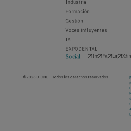
Industria
Formación
Gestión
Voces influyentes
IA
EXPODENTAL
Instagram
Facebook
Linkedi
X
Social
©2026 B-ONE – Todos los derechos reservados
P
P