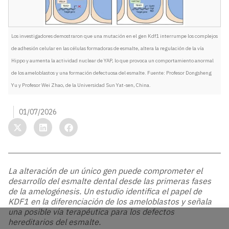
Los investigadores demostraron que una mutación en el gen Kdf1 interrumpe los complejos
de adhesión celular en las células formadoras de esmalte, altera la regulación de la vía
Hippo y aumenta la actividad nuclear de YAP, lo que provoca un comportamiento anormal
de los ameloblastos y una formación defectuosa del esmalte. Fuente: Profesor Dongsheng
Yu y Profesor Wei Zhao, de la Universidad Sun Yat-sen, China.
01/07/2026
La alteración de un único gen puede comprometer el
desarrollo del esmalte dental desde las primeras fases
de la amelogénesis. Un estudio identifica el papel de
KDF1 en la diferenciación de los ameloblastos y señala
una posible vía terapéutica para los defectos
hereditarios del esmalte.